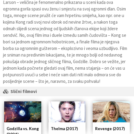
Larson – veličina je fenomenalno prikazana u sceni kada ova
ogromna gorila spasi ovu ženu i smjestu na svoj ogromni dlan. Osim
toga, mnoge scene pružit će vam hrpetinu smijeha, kao npr. one u
kojima Kong radi svoj novi obrok od nevine žrtve, a nakon toga
odmah slijedi scena jednog od ljudskih članova ekipe koji ždere
sendvič. No, ovaj film ima i duele između samih čudovišta – Kong se
bori sa jednom ogromnom hobotnicom, a finale filma je njegova
borba sa ogromnim gušterom – eksplozivno i veoma uzbudljivo. Film
je sniman na predivnim lokacijama, te je mnogo bolji od nedavnog
pokušaja obrade jednog sličnog filma, Godzille. Dobro se vežite, jer
jednom kada počnete gledati ovaj film, nema stajanja – on će vas u
potpunosti uvući u sebe i neće vam dati niti malo odmora sve do
posljednje scene – što je, naravno, za svaku pohvalu!
Slični filmovi
Thelma (2017)
Revenge (2017)
Godzilla vs. Kong