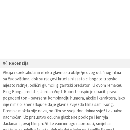
Recenzija
Akcija i spektakularni efekti glavno su obilježje ovog odličnog filma
sa čudovištima, dok su njegovi krucijalni sastojci bogato tropsko
mjesto radnje, odlični glumci i gigantski predatori. U ovom remakeu
King Konga, redatelj Jordan Vogt-Roberts uspio je ubaciti pravo
pogođeni ton – savršenu kombinaciju humora, akcije i karaktera, iako
nije nimalo iznenađujuće da je glavna zvijezda filma sami Kong.
Premisa možda nije nova, no film se svejedno doima svjež i vizualno
nadmoćan. Uz prisustvo odlične glazbene podloge Henryja
Jackmana, ovaj film pružit će vam mnogo napetosti, smijeha i
odličnih vizualnih efekata, dok gledate kako se čarolija Konga i