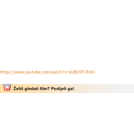
https://www.youtube.com/watch?v=aU81H7CRolU
Želiš gledati film? Podijeli ga!