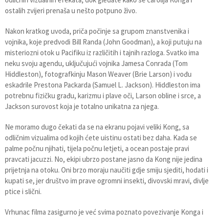
ostalih zvijeri prenaša u nešto potpuno živo.
Nakon kratkog uvoda, priča počinje sa grupom znanstvenika i
vojnika, koje predvodi Bill Randa (John Goodman), a koji putuju na
misteriozni otok u Pacifiku iz različitih i tajnih razloga. Svatko ima
neku svoju agendu, uključujući vojnika Jamesa Conrada (Tom
Hiddleston), fotografkinju Mason Weaver (Brie Larson) i vođu
eskadrile Prestona Packarda (Samuel L. Jackson). Hiddleston ima
potrebnu fizičku građu, karizmu i plave oči, Larson obline i srce, a
Jackson surovost koja je totalno unikatna za njega.
Ne moramo dugo čekati da se na ekranu pojavi veliki Kong, sa
odličnim vizualima od kojih ćete uistinu ostati bez daha. Kada se
palme počnu njihati, tijela počnu letjeti, a ocean postaje pravi
pravcati jacuzzi. No, ekipi ubrzo postane jasno da Kong nije jedina
prijetnja na otoku. Oni brzo moraju naučiti gdje smiju sjediti, hodati i
kupati se, jer društvo im prave ogromni insekti, divovski mravi, divlje
ptice i slični.
Vrhunac filma zasigurno je već svima poznato povezivanje Konga i