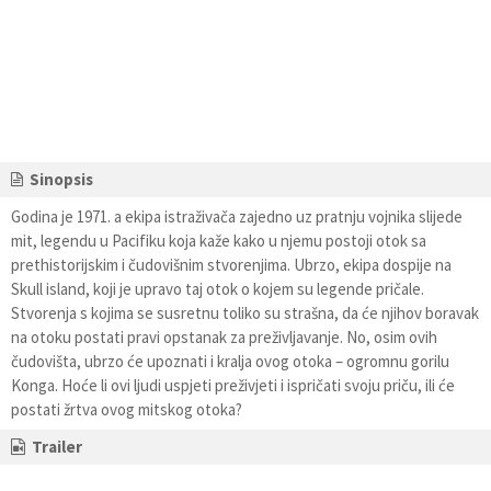
Sinopsis
Godina je 1971. a ekipa istraživača zajedno uz pratnju vojnika slijede
mit, legendu u Pacifiku koja kaže kako u njemu postoji otok sa
prethistorijskim i čudovišnim stvorenjima. Ubrzo, ekipa dospije na
Skull island, koji je upravo taj otok o kojem su legende pričale.
Stvorenja s kojima se susretnu toliko su strašna, da će njihov boravak
na otoku postati pravi opstanak za preživljavanje. No, osim ovih
čudovišta, ubrzo će upoznati i kralja ovog otoka – ogromnu gorilu
Konga. Hoće li ovi ljudi uspjeti preživjeti i ispričati svoju priču, ili će
postati žrtva ovog mitskog otoka?
Trailer