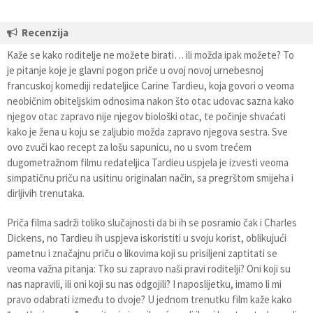
Recenzija
Kaže se kako roditelje ne možete birati… ili možda ipak možete? To
je pitanje koje je glavni pogon priče u ovoj novoj urnebesnoj
francuskoj komediji redateljice Carine Tardieu, koja govori o veoma
neobičnim obiteljskim odnosima nakon što otac udovac sazna kako
njegov otac zapravo nije njegov biološki otac, te počinje shvaćati
kako je žena u koju se zaljubio možda zapravo njegova sestra. Sve
ovo zvuči kao recept za lošu sapunicu, no u svom trećem
dugometražnom filmu redateljica Tardieu uspjela je izvesti veoma
simpatičnu priču na usitinu originalan način, sa pregrštom smijeha i
dirljivih trenutaka.
Priča filma sadrži toliko slučajnosti da bi ih se posramio čak i Charles
Dickens, no Tardieu ih uspjeva iskoristiti u svoju korist, oblikujući
pametnu i značajnu priču o likovima koji su prisiljeni zaptitati se
veoma važna pitanja: Tko su zapravo naši pravi roditelji? Oni koji su
nas napravili, ili oni koji su nas odgojili? I naposlijetku, imamo li mi
pravo odabrati između to dvoje? U jednom trenutku film kaže kako