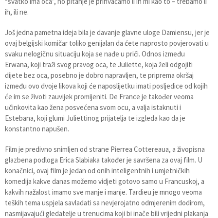
“svatko ima oca”, no pitanje je prihvaćamo li ih mi kao to – trebamo li
ih, ili ne.
Još jedna pametna ideja bila je davanje glavne uloge Damiensu, jer je
ovaj belgijski komičar toliko genijalan da ćete naprosto povjerovati u
svaku nelogičnu situaciju koja se nađe u priči. Odnos između
Erwana, koji traži svog pravog oca, te Juliette, koja želi odgojiti
dijete bez oca, posebno je dobro napravljen, te priprema okršaj
između ovo dvoje likova koji će naposlijetku imati posljedice od kojih
će im se životi zauvijek promijeniti. De France je također veoma
učinkovita kao žena posvećena svom ocu, a valja istaknuti i
Estebana, koji glumi Juliettinog prijatelja te izgleda kao da je
konstantno napušen.
Film je predivno snimljen od strane Pierrea Cottereaua, a živopisna
glazbena podloga Erica Slabiaka također je savršena za ovaj film. U
konačnici, ovaj film je jedan od onih inteligentnih i umjetničkih
komedija kakve danas možemo vidjeti gotovo samo u Francuskoj, a
kakvih nažalost imamo sve manje i manje. Tardieu je mnogo veoma
teških tema uspjela savladati sa nevjerojatno odmjerenim dodirom,
nasmijavajući gledatelje u trenucima koji bi inače bili vrijedni plakanja