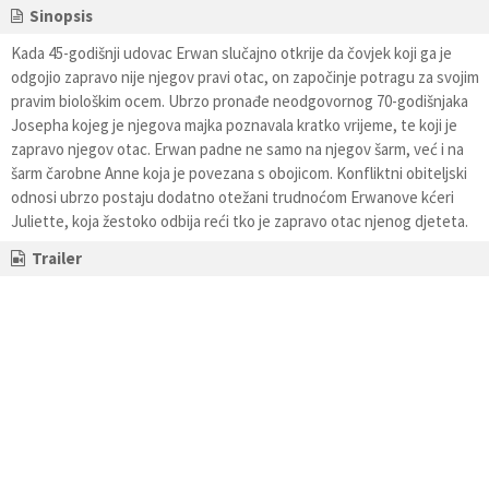
Sinopsis
Kada 45-godišnji udovac Erwan slučajno otkrije da čovjek koji ga je
odgojio zapravo nije njegov pravi otac, on započinje potragu za svojim
pravim biološkim ocem. Ubrzo pronađe neodgovornog 70-godišnjaka
Josepha kojeg je njegova majka poznavala kratko vrijeme, te koji je
zapravo njegov otac. Erwan padne ne samo na njegov šarm, već i na
šarm čarobne Anne koja je povezana s obojicom. Konfliktni obiteljski
odnosi ubrzo postaju dodatno otežani trudnoćom Erwanove kćeri
Juliette, koja žestoko odbija reći tko je zapravo otac njenog djeteta.
Trailer