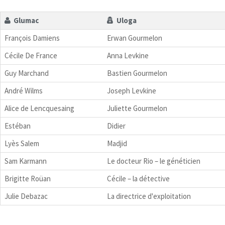
Glumac
Uloga
François Damiens
Erwan Gourmelon
Cécile De France
Anna Levkine
Guy Marchand
Bastien Gourmelon
André Wilms
Joseph Levkine
Alice de Lencquesaing
Juliette Gourmelon
Estéban
Didier
Lyès Salem
Madjid
Sam Karmann
Le docteur Rio – le généticien
Brigitte Roüan
Cécile – la détective
Julie Debazac
La directrice d'exploitation