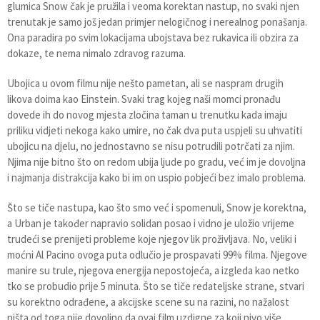
glumica Snow čak je pružila i veoma korektan nastup, no svaki njen
trenutak je samo još jedan primjer nelogičnog i nerealnog ponašanja.
Ona paradira po svim lokacijama ubojstava bez rukavica ili obzira za
dokaze, te nema nimalo zdravog razuma.
Ubojica u ovom filmu nije nešto pametan, ali se naspram drugih
likova doima kao Einstein. Svaki trag kojeg naši momci pronađu
dovede ih do novog mjesta zločina taman u trenutku kada imaju
priliku vidjeti nekoga kako umire, no čak dva puta uspjeli su uhvatiti
ubojicu na djelu, no jednostavno se nisu potrudili potrčati za njim.
Njima nije bitno što on redom ubija ljude po gradu, već im je dovoljna
i najmanja distrakcija kako bi im on uspio pobjeći bez imalo problema.
Što se tiče nastupa, kao što smo već i spomenuli, Snow je korektna,
a Urban je također napravio solidan posao i vidno je uložio vrijeme
trudeći se prenijeti probleme koje njegov lik proživljava. No, veliki i
moćni Al Pacino ovoga puta odlučio je prospavati 99% filma. Njegove
manire su trule, njegova energija nepostojeća, a izgleda kao netko
tko se probudio prije 5 minuta. Što se tiče redateljske strane, stvari
su korektno odrađene, a akcijske scene su na razini, no nažalost
ništa od toga nije dovoljno da ovaj film uzdigne za koji nivo više.