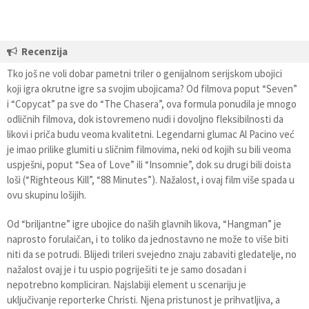
Recenzija
Tko još ne voli dobar pametni triler o genijalnom serijskom ubojici
koji igra okrutne igre sa svojim ubojicama? Od filmova poput “Seven”
i “Copycat” pa sve do “The Chasera”, ova formula ponudila je mnogo
odličnih filmova, dok istovremeno nudi i dovoljno fleksibilnosti da
likovi i priča budu veoma kvalitetni. Legendarni glumac Al Pacino već
je imao prilike glumiti u sličnim filmovima, neki od kojih su bili veoma
uspješni, poput “Sea of Love” ili “Insomnie”, dok su drugi bili doista
loši (“Righteous Kill”, “88 Minutes”). Nažalost, i ovaj film više spada u
ovu skupinu lošijih.
Od “briljantne” igre ubojice do naših glavnih likova, “Hangman” je
naprosto forulaičan, i to toliko da jednostavno ne može to više biti
niti da se potrudi. Blijedi trileri svejedno znaju zabaviti gledatelje, no
nažalost ovaj je i tu uspio pogriješiti te je samo dosadan i
nepotrebno kompliciran. Najslabiji element u scenariju je
uključivanje reporterke Christi. Njena pristunost je prihvatljiva, a