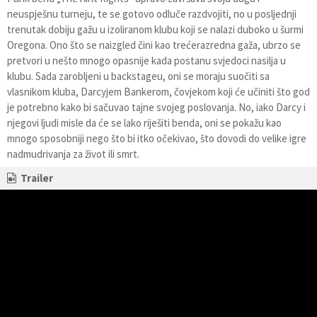
neuspješnu turneju, te se gotovo odluče razdvojiti, no u posljednji
trenutak dobiju gažu u izoliranom klubu koji se nalazi duboko u šurmi
Oregona. Ono što se naizgled čini kao trećerazredna gaža, ubrzo se
pretvori u nešto mnogo opasnije kada postanu svjedoci nasilja u
klubu. Sada zarobljeni u backstageu, oni se moraju suočiti sa
vlasnikom kluba, Darcyjem Bankerom, čovjekom koji će učiniti što god
je potrebno kako bi sačuvao tajne svojeg poslovanja. No, iako Darcy i
njegovi ljudi misle da će se lako riješiti benda, oni se pokažu kao
mnogo sposobniji nego što bi itko očekivao, što dovodi do velike igre
nadmudrivanja za život ili smrt.
Trailer