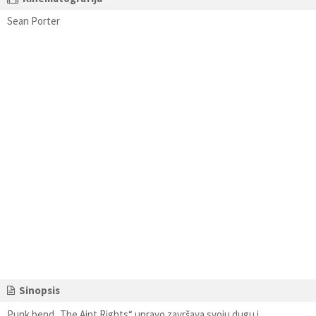
Sean Porter
Sinopsis
Punk bend „The Aint Rights“ upravo završava svoju dugu i