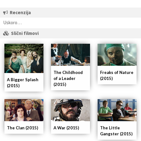
Recenzija
Uskoro…
Slični filmovi
The Childhood
Freaks of Nature
of a Leader
(2015)
A Bigger Splash
(2015)
(2015)
The Clan (2015)
A War (2015)
The Little
Gangster (2015)