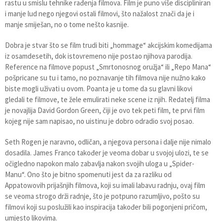
rastu u smislu tehnike rađenja filmova. Film je puno više discipliniran
i manje lud nego njegovi ostali filmovi, što nažalost znači da je i
manje smiješan, no o tome nešto kasnije.
Dobra je stvar što se film trudi biti „hommage“ akcijskim komedijama
iz osamdesetih, dok istovremeno nije postao njihova parodija.
Reference na filmove popust „Smrtonosnog oružja“ ili „Repo Mana“
pošpricane su tu i tamo, no poznavanje tih filmova nije nužno kako
biste mogli uživati u ovom. Poanta je u tome da su glavni likovi
gledali te filmove, te žele emulirati neke scene iz njih. Redatelj filma
je novajlija David Gordon Green, čiji je ovo tek peti film, te prvi film
kojeg nije sam napisao, no uistinu je dobro odradio svoj posao.
Seth Rogen je naravno, odličan, a njegova persona i dalje nije nimalo
dosadila. James Franco također je veoma dobar u svojoj ulozi, te se
očigledno napokon malo zabavlja nakon svojih uloga u „Spider-
Manu“. Ono što je bitno spomenuti jest da za razliku od
Appatowovih prijašnjih filmova, koji su imali labavu radnju, ovaj film
se veoma strogo drži radnje, što je potpuno razumljivo, pošto su
filmovi koji su poslužili kao inspiracija također bili pogonjeni pričom,
umjesto likovima.