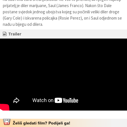
prijatelj je diler marijuane, Saul (James Franco). Nakon što Dale
postane svjedok jednog ubojstva kojeg su počinili veliki diler droge
(Gary Cole) i iskvarena policajka (Rosie Perez), on i Saul odjednom se
nađu u bijegu od dilera.
Trailer
Želiš gledati film? Podijeli ga!