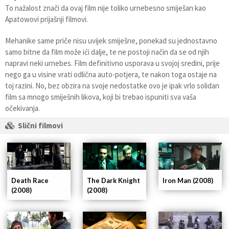
To nažalost znači da ovaj film nije toliko urnebesno smiješan kao
Apatowovi prijašnji filmovi.
Mehanike same priče nisu uvijek smiješne, ponekad su jednostavno
samo bitne da film može ići dalje, te ne postoji način da se od njih
napravi neki urnebes. Film definitivno usporava u svojoj sredini, prije
nego ga u visine vrati odlična auto-potjera, te nakon toga ostaje na
toj razini. No, bez obzira na svoje nedostatke ovo je ipak vrlo solidan
film sa mnogo smiješnih likova, koji bi trebao ispuniti sva vaša
očekivanja.
Slični filmovi
Death Race
The Dark Knight
Iron Man (2008)
(2008)
(2008)