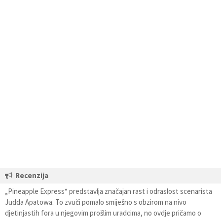
Recenzija
„Pineapple Express“ predstavlja značajan rast i odraslost scenarista
Judda Apatowa. To zvuči pomalo smiješno s obzirom na nivo
djetinjastih fora u njegovim prošlim uradcima, no ovdje pričamo o