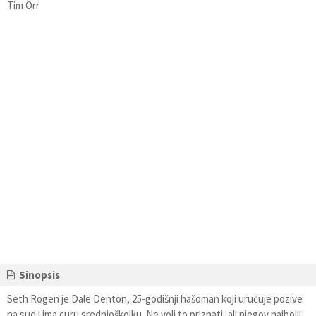
Tim Orr
Sinopsis
Seth Rogen je Dale Denton, 25-godišnji hašoman koji uručuje pozive
na sud i ima curu srednjoškolku. Ne voli to priznati, ali njegov najbolji