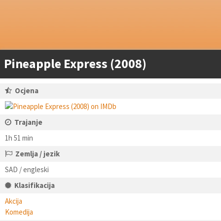
Pineapple Express (2008)
Ocjena
Trajanje
1h 51 min
Zemlja / jezik
SAD / engleski
Klasifikacija
Akcija
Komedija