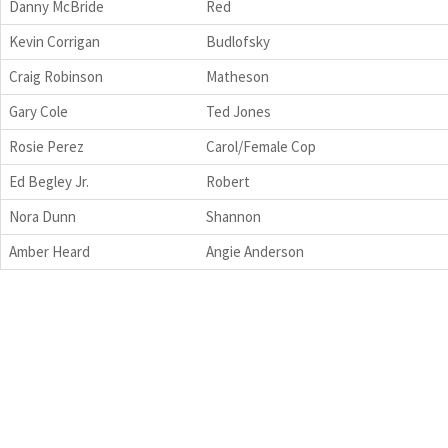
Danny McBride
Red
Kevin Corrigan
Budlofsky
Craig Robinson
Matheson
Gary Cole
Ted Jones
Rosie Perez
Carol/Female Cop
Ed Begley Jr.
Robert
Nora Dunn
Shannon
Amber Heard
Angie Anderson