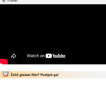
Trailer
Želiš gledati film? Podijeli ga!