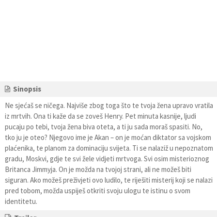
Sinopsis
Ne sjećaš se ničega. Najviše zbog toga što te tvoja žena upravo vratila
iz mrtvih. Ona ti kaže da se zoveš Henry. Pet minuta kasnije, ljudi
pucaju po tebi, tvoja žena biva oteta, a ti ju sada moraš spasiti. No,
tko ju je oteo? Njegovo ime je Akan – on je moćan diktator sa vojskom
plaćenika, te planom za dominaciju svijeta. Ti se nalaziž u nepoznatom
gradu, Moskvi, gdje te svi žele vidjeti mrtvoga. Svi osim misterioznog
Britanca Jimmyja. On je možda na tvojoj strani, ali ne možeš biti
siguran. Ako možeš preživjeti ovo ludilo, te riješiti misterij koji se nalazi
pred tobom, možda uspiješ otkriti svoju ulogu te istinu o svom
identitetu.