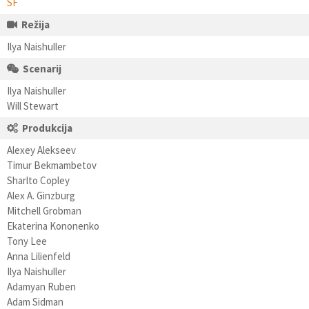
SF
Režija
Ilya Naishuller
Scenarij
Ilya Naishuller
Will Stewart
Produkcija
Alexey Alekseev
Timur Bekmambetov
Sharlto Copley
Alex A. Ginzburg
Mitchell Grobman
Ekaterina Kononenko
Tony Lee
Anna Lilienfeld
Ilya Naishuller
Adamyan Ruben
Adam Sidman