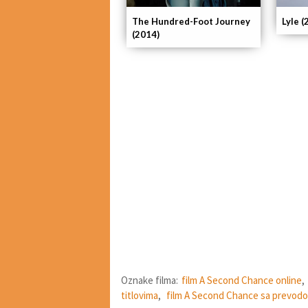
The Hundred-Foot Journey
Lyle (
(2014)
Oznake filma:
film A Second Chance online
,
titlovima
,
film A Second Chance sa prevod