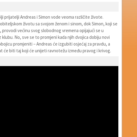
lji prijatelji Andreas i Simon vode veoma različite živote.
obiteljskom životu sa svojom ženom i sinom, dok Simon, koji se
 provodi većinu svog slobodnog vremena opijajući se u
z klubu. No, sve se to promjeni kada njih dvojica dobiju novi
 obojicu promjeniti – Andreas će izgubiti osjećaj za pravdu, a
t će biti taj koji će unijeti ravnotežu između pravog i krivog.