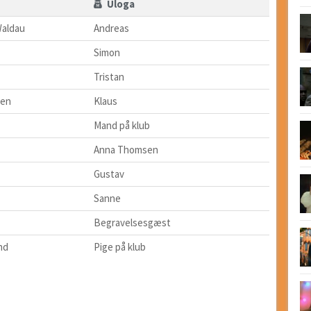
Uloga
Waldau
Andreas
Simon
Tristan
sen
Klaus
Mand på klub
Anna Thomsen
Gustav
Sanne
Begravelsesgæst
nd
Pige på klub