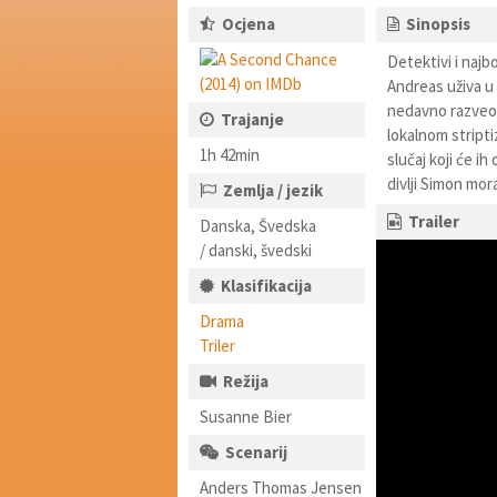
Ocjena
Sinopsis
Detektivi i najbo
Andreas uživa u 
nedavno razveo,
Trajanje
lokalnom stripti
1h 42min
slučaj koji će ih
divlji Simon mora
Zemlja / jezik
Trailer
Danska, Švedska
/ danski, švedski
Klasifikacija
Drama
Triler
Režija
Susanne Bier
Scenarij
Anders Thomas Jensen