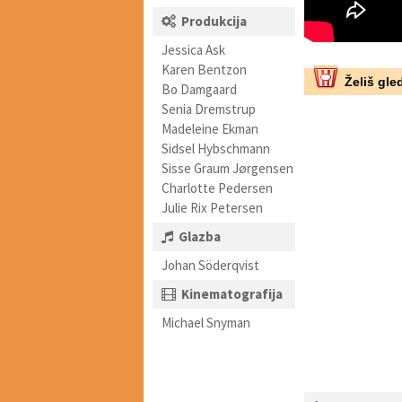
Produkcija
Jessica Ask
Karen Bentzon
Želiš gled
Bo Damgaard
Senia Dremstrup
Madeleine Ekman
Sidsel Hybschmann
Sisse Graum Jørgensen
Charlotte Pedersen
Julie Rix Petersen
Glazba
Johan Söderqvist
Kinematografija
Michael Snyman