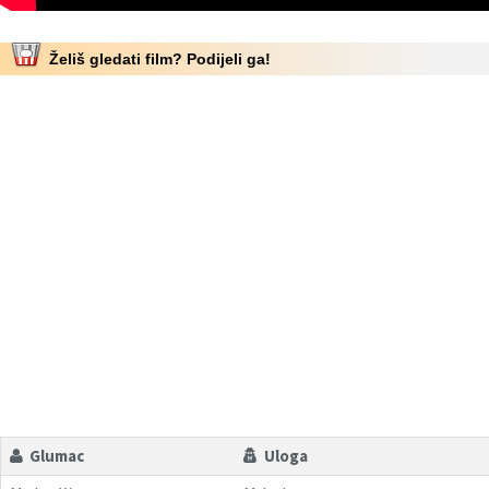
Želiš gledati film? Podijeli ga!
Glumac
Uloga