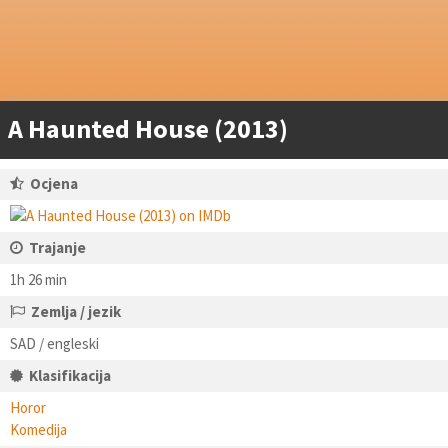
A Haunted House (2013)
Ocjena
Trajanje
1h 26 min
Zemlja / jezik
SAD / engleski
Klasifikacija
Horor
Komedija