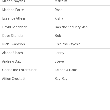
Marlon Wayans
Malcolm
Marlene Forte
Rosa
Essence Atkins
Kisha
David Koechner
Dan the Security Man
Dave Sheridan
Bob
Nick Swardson
Chip the Psychic
Alanna Ubach
Jenny
Andrew Daly
Steve
Cedric the Entertainer
Father Williams
Affion Crockett
Ray-Ray