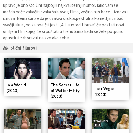
upravo je ono što čini najbolji i najkvalitetniji humor. Iako vam se
možda neće zakačiti svaka šala ovog filma, većina njih hoće – iznova i
iznova. Nema šanse da je ovakva širokospektralna komedija za baš
svačiji ukus, no za one čiji jest, „A Haunted House“ će postati novi
omiljeni film kojeg će si puštati u trenutcima kada se žele potpuno
opustiti i zaboraviti na sve oko sebe.
Slični filmovi
In a World…
The Secret Life
Last Vegas
(2013)
of Walter Mitty
(2013)
(2013)