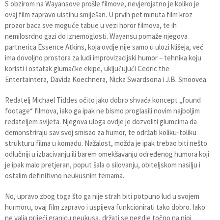
S obzirom na Wayansove prošle filmove, nevjerojatno je koliko je
ovaj film zapravo uistinu smiješan. U prvih pet minuta film kroz
prozor baca sve moguće tabue u vezi horor filmova, te ih
nemilosrdno gazi do iznemoglosti. Wayansu pomaže njegova
partnerica Essence Atkins, koja ovdje nije samo u ulozi klišeja, već
ima dovoljno prostora za ludi improvizacijski humor – tehnika koju
koristi i ostatak glumačke ekipe, uključujući Cedric the
Entertaintera, Davida Koechnera, Nicka Swardsona i J.B. Smoovea.
Redatelj Michael Tiddes očito jako dobro shvaća koncept „found
footage“ filmova, iako ga ipak ne bismo proglasili novim najboljim
redateljem svijeta. Njegova uloga ovdje je dozvoliti glumcima da
demonstriraju sav svoj smisao za humor, te održati koliku-toliku
strukturu filma u komadu. Nažalost, možda je ipak trebao biti nešto
odlučniji u izbacivanju ili barem omekšavanju određenog humora koji
je ipak malo pretjeran, poput šala o silovanju, obiteljskom nasilju i
ostalim definitivno neukusnim temama.
No, upravo zbog toga što ga nije strah biti potpuno lud u svojem
hurmoru, ovaj film zapravo i uspijeva funkcionirati tako dobro. Iako
ne valja prijeći granicu neukusa, držati se negdje točno na njoj