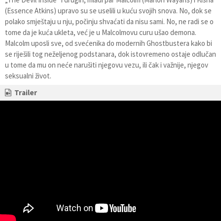
(Essence Atkins) upravo su se uselili u kuću svojih snova. No, dok se
polako smještaju u nju, počinju shvaćati da nisu sami. No, ne radi se o
tome da je kuća ukleta, već je u Malcolmovu curu ušao demona.
Malcolm uposli sve, od svećenika do modernih Ghostbustera kako bi
se riješili tog neželjenog podstanara, dok istovremeno ostaje odlučan
u tome da mu on neće narušiti njegovu vezu, ili čak i važnije, njegov
seksualni život.
Trailer