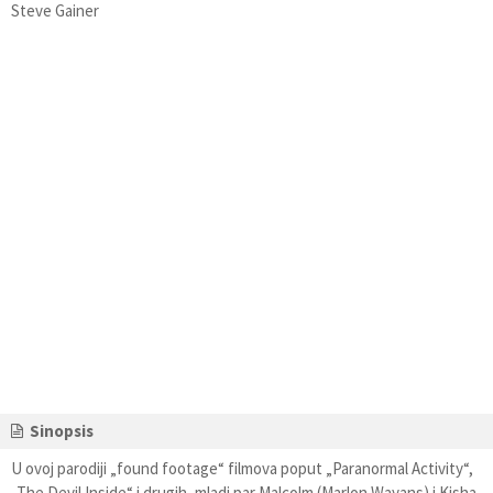
Steve Gainer
Sinopsis
U ovoj parodiji „found footage“ filmova poput „Paranormal Activity“,
„The Devil Inside“ i drugih, mladi par Malcolm (Marlon Wayans) i Kisha