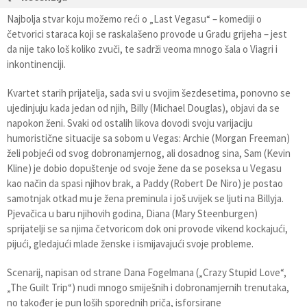
Najbolja stvar koju možemo reći o „Last Vegasu“ – komediji o
četvorici staraca koji se raskalašeno provode u Gradu grijeha – jest
da nije tako loš koliko zvuči, te sadrži veoma mnogo šala o Viagri i
inkontinenciji.
Kvartet starih prijatelja, sada svi u svojim šezdesetima, ponovno se
ujedinjuju kada jedan od njih, Billy (Michael Douglas), objavi da se
napokon ženi. Svaki od ostalih likova dovodi svoju varijaciju
humoristične situacije sa sobom u Vegas: Archie (Morgan Freeman)
želi pobjeći od svog dobronamjernog, ali dosadnog sina, Sam (Kevin
Kline) je dobio dopuštenje od svoje žene da se poseksa u Vegasu
kao način da spasi njihov brak, a Paddy (Robert De Niro) je postao
samotnjak otkad mu je žena preminula i još uvijek se ljuti na Billyja.
Pjevačica u baru njihovih godina, Diana (Mary Steenburgen)
sprijatelji se sa njima četvoricom dok oni provode vikend kockajući,
pijući, gledajući mlade ženske i ismijavajući svoje probleme.
Scenarij, napisan od strane Dana Fogelmana („Crazy Stupid Love“,
„The Guilt Trip“) nudi mnogo smiješnih i dobronamjernih trenutaka,
no također je pun loših sporednih priča, isforsirane