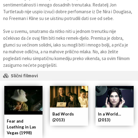
sentimentalnosti i mnogo dosadnih trenutaka. Redatelj Jon
Turtletaub nije uspio izvući dobre perfomanse iz De Nira i Douglasa,
no Freeman i Kline su se uistinu potrudili dati sve od sebe.
Sve u svemu, smatramo da nitko niti u jednom trenutku nije
očekivao da će ovaj film biti neko remek-djelo. Premisa je dobra,
glumci su većinom solidni, iako su mogli biti i mnogo bolji, a priča je
na mahove odlična, a na mahove prilično mlaka. No, ako želite
pogledati neku simpatičnu komediju preko vikenda, sa ovim filmom
zasigurno nećete pogriješiti.
Slični filmovi
Bad Words
In a World…
(2013)
(2013)
Fear and
Loathing in Las
Vegas (1998)