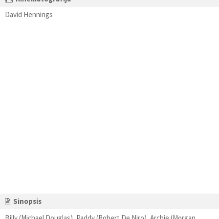
David Hennings
Sinopsis
Billy (Michael Douglas), Paddy (Robert De Niro), Archie (Morgan