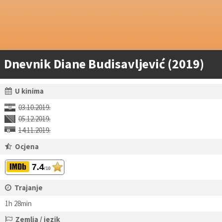
Dnevnik Diane Budisavljević (2019)
U kinima
03.10.2019.
05.12.2019.
14.11.2019.
Ocjena
7.4
/10
Trajanje
1h 28min
Zemlja / jezik