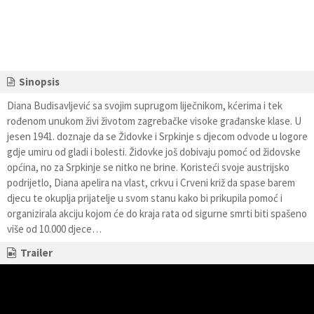
Sinopsis
Diana Budisavljević sa svojim suprugom liječnikom, kćerima i tek
rođenom unukom živi životom zagrebačke visoke građanske klase. U
jesen 1941. doznaje da se Židovke i Srpkinje s djecom odvode u logore
gdje umiru od gladi i bolesti. Židovke još dobivaju pomoć od židovske
općina, no za Srpkinje se nitko ne brine. Koristeći svoje austrijsko
podrijetlo, Diana apelira na vlast, crkvu i Crveni križ da spase barem
djecu te okuplja prijatelje u svom stanu kako bi prikupila pomoć i
organizirala akciju kojom će do kraja rata od sigurne smrti biti spašeno
više od 10.000 djece…
Trailer