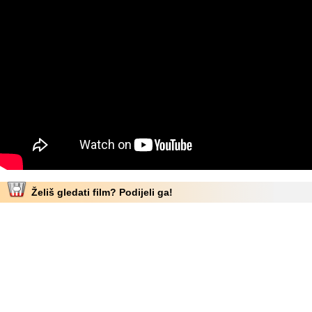
Želiš gledati film? Podijeli ga!