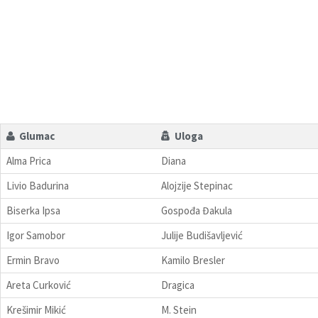
Glumac
Uloga
Alma Prica
Diana
Livio Badurina
Alojzije Stepinac
Biserka Ipsa
Gospođa Đakula
Igor Samobor
Julije Budišavljević
Ermin Bravo
Kamilo Bresler
Areta Curković
Dragica
Krešimir Mikić
M. Stein