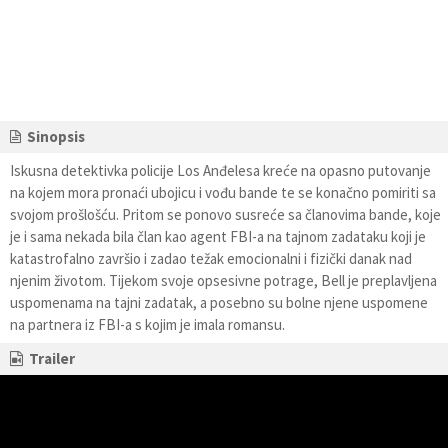
Sinopsis
Iskusna detektivka policije Los Anđelesa kreće na opasno putovanje
na kojem mora pronaći ubojicu i vođu bande te se konačno pomiriti sa
svojom prošlošću. Pritom se ponovo susreće sa članovima bande, koje
je i sama nekada bila član kao agent FBI-a na tajnom zadataku koji je
katastrofalno završio i zadao težak emocionalni i fizički danak nad
njenim životom. Tijekom svoje opsesivne potrage, Bell je preplavljena
uspomenama na tajni zadatak, a posebno su bolne njene uspomene
na partnera iz FBI-a s kojim je imala romansu.
Trailer