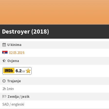
Destroyer (2018)
U kinima
02.05.2019.
Ocjena
6.2
/10
Trajanje
2h 1min
Zemlja / jezik
SAD / engleski