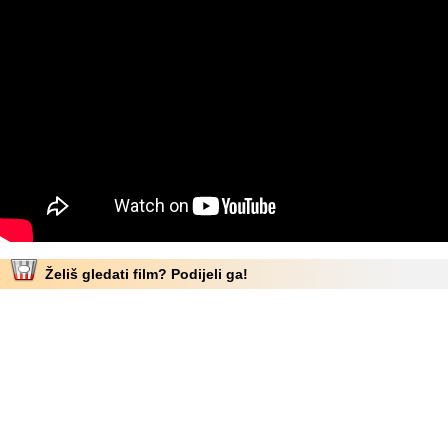
Želiš gledati film? Podijeli ga!