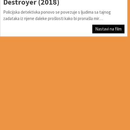
Destroyer (2018)
Policijska detektivka ponovo se povezuje s ljudima sa tajnog
zadataka iz njene daleke prošlosti kako bi pronašla mir…
Nastavi na film