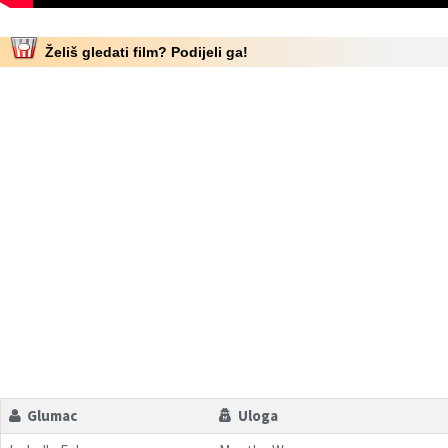
Želiš gledati film? Podijeli ga!
Glumac
Uloga