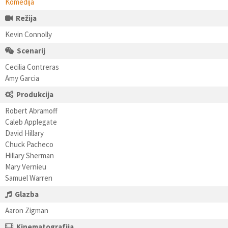
Komedija
Režija
Kevin Connolly
Scenarij
Cecilia Contreras
Amy Garcia
Produkcija
Robert Abramoff
Caleb Applegate
David Hillary
Chuck Pacheco
Hillary Sherman
Mary Vernieu
Samuel Warren
Glazba
Aaron Zigman
Kinematografija