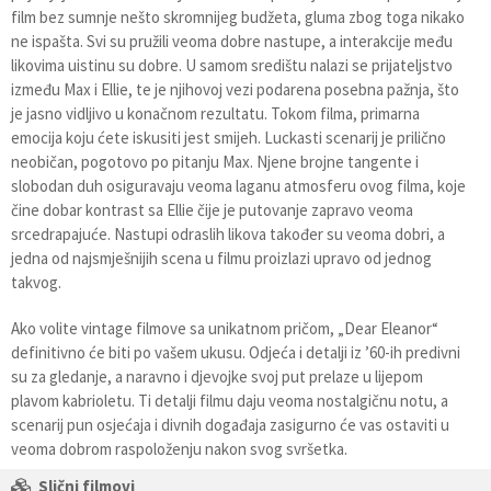
film bez sumnje nešto skromnijeg budžeta, gluma zbog toga nikako
ne ispašta. Svi su pružili veoma dobre nastupe, a interakcije među
likovima uistinu su dobre. U samom središtu nalazi se prijateljstvo
između Max i Ellie, te je njihovoj vezi podarena posebna pažnja, što
je jasno vidljivo u konačnom rezultatu. Tokom filma, primarna
emocija koju ćete iskusiti jest smijeh. Luckasti scenarij je prilično
neobičan, pogotovo po pitanju Max. Njene brojne tangente i
slobodan duh osiguravaju veoma laganu atmosferu ovog filma, koje
čine dobar kontrast sa Ellie čije je putovanje zapravo veoma
srcedrapajuće. Nastupi odraslih likova također su veoma dobri, a
jedna od najsmješnijih scena u filmu proizlazi upravo od jednog
takvog.
Ako volite vintage filmove sa unikatnom pričom, „Dear Eleanor“
definitivno će biti po vašem ukusu. Odjeća i detalji iz ’60-ih predivni
su za gledanje, a naravno i djevojke svoj put prelaze u lijepom
plavom kabrioletu. Ti detalji filmu daju veoma nostalgičnu notu, a
scenarij pun osjećaja i divnih događaja zasigurno će vas ostaviti u
veoma dobrom raspoloženju nakon svog svršetka.
Slični filmovi