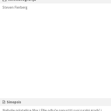
Steven Fierberg
Sinopsis
Najbolje prijateljice Max i Ellie odluče napustiti svoj ruralni gradić i