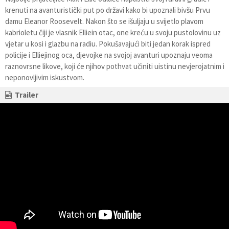
krenuti na avanturistički put po državi kako bi upoznali bivšu Prvu
damu Eleanor Roosevelt. Nakon što se išuljaju u svijetlo plavom
kabrioletu čiji je vlasnik Elliein otac, one kreću u svoju pustolovinu uz
vjetar u kosi i glazbu na radiu. Pokušavajući biti jedan korak ispred
policije i Elliejinog oca, djevojke na svojoj avanturi upoznaju veoma
raznovrsne likove, koji će njihov pothvat učiniti uistinu nevjerojatnim i
neponovljivim iskustvom.
Trailer