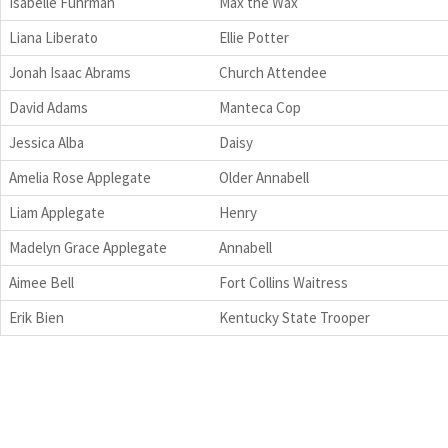
Isabelle Fuhrman
Max the Wax
Liana Liberato
Ellie Potter
Jonah Isaac Abrams
Church Attendee
David Adams
Manteca Cop
Jessica Alba
Daisy
Amelia Rose Applegate
Older Annabell
Liam Applegate
Henry
Madelyn Grace Applegate
Annabell
Aimee Bell
Fort Collins Waitress
Erik Bien
Kentucky State Trooper