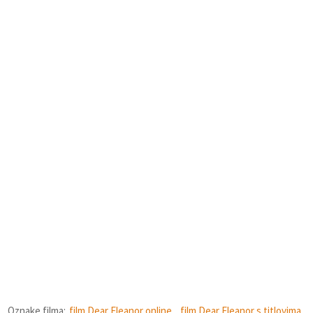
Oznake filma:
film Dear Eleanor online
,
film Dear Eleanor s titlovima
,