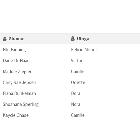
Glumac
Uloga
Elle Fanning
Felicie Miliner
Dane DeHaan
Victor
Maddie Ziegler
Camille
Carly Rae Jepsen
Odette
Elana Dunkelman
Dora
Shoshana Sperling
Nora
Kaycie Chase
Camille