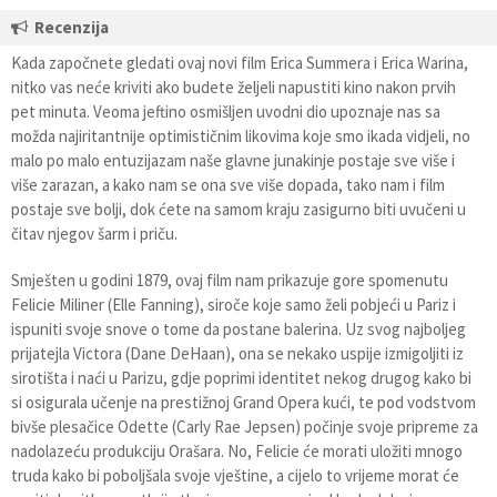
Recenzija
Kada započnete gledati ovaj novi film Erica Summera i Erica Warina,
nitko vas neće kriviti ako budete željeli napustiti kino nakon prvih
pet minuta. Veoma jeftino osmišljen uvodni dio upoznaje nas sa
možda najiritantnije optimističnim likovima koje smo ikada vidjeli, no
malo po malo entuzijazam naše glavne junakinje postaje sve više i
više zarazan, a kako nam se ona sve više dopada, tako nam i film
postaje sve bolji, dok ćete na samom kraju zasigurno biti uvučeni u
čitav njegov šarm i priču.
Smješten u godini 1879, ovaj film nam prikazuje gore spomenutu
Felicie Miliner (Elle Fanning), siroče koje samo želi pobjeći u Pariz i
ispuniti svoje snove o tome da postane balerina. Uz svog najboljeg
prijatejla Victora (Dane DeHaan), ona se nekako uspije izmigoljiti iz
sirotišta i naći u Parizu, gdje poprimi identitet nekog drugog kako bi
si osigurala učenje na prestižnoj Grand Opera kući, te pod vodstvom
bivše plesačice Odette (Carly Rae Jepsen) počinje svoje pripreme za
nadolazeću produkciju Orašara. No, Felicie će morati uložiti mnogo
truda kako bi poboljšala svoje vještine, a cijelo to vrijeme morat će