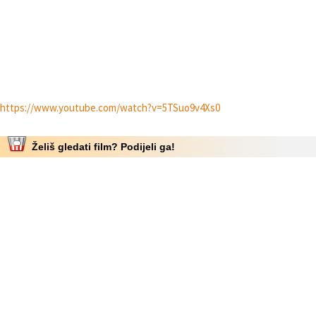
https://www.youtube.com/watch?v=5TSuo9v4Xs0
Želiš gledati film? Podijeli ga!