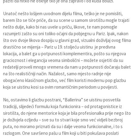
paziti da nitko ne otkrije tko je ona zapravo i od kuda dolazi.
Unatoč nešto lošijem uvodnom dijelu filma, teško je ne pomisliti,
barem što se tiče priče, da su scene u samom sirotištu mogle trajati
nešto dulje, kako bi nas uvele u priču, likove, te nam pomogle
razumjeti zašto su oni toliko očajni da pobjegnu u Pariz. Ipak, nakon
što ovo dvoje likova dospiju u glavni grad, vizualni doživljaj ovog filma
drastično se mijenja – Pariz u 19. stoljeću uistinu je predivna
lokacija, a balet ga u potpunosti komplementira, pošto su njegova
gracioznost i elegancija veoma simbolični – možete osjetiti da su
redatelji proveli mnogo vremena da nam u potpunosti dočaraju balet
na što realističniji način. Nažalost, samo mjesto radnje nije
obogaćeno klasičnom glazbo, već film koristi modernu pop glazbu
koja se uistinu kosi sa ovim romantičnim periodom u povijesti.
No, ostavimo li glazbu postrani, “Ballerina” se uistinu posvetila
tradiciji, slijedeći formulu koja funkcionira – od protagonistice iz
sirotišta, do njene mentorice koja je bila profesionalka prije nego što
je doživjela ozljedu – sve su to stvari koje smo već vidjeli bezbroj
puta, no moramo priznati da su i dalje veoma funkcionalne, i to s
razlogom. One savršeno pašu u film koji u biti pokušava poslati