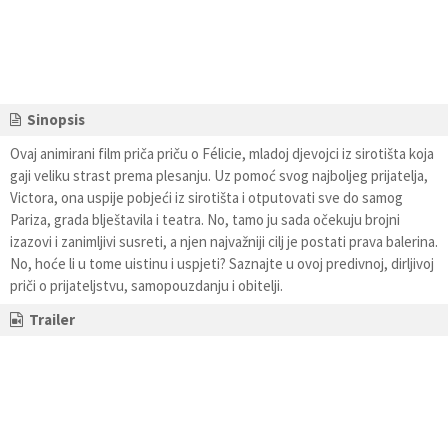
Sinopsis
Ovaj animirani film priča priču o Félicie, mladoj djevojci iz sirotišta koja
gaji veliku strast prema plesanju. Uz pomoć svog najboljeg prijatelja,
Victora, ona uspije pobjeći iz sirotišta i otputovati sve do samog
Pariza, grada blještavila i teatra. No, tamo ju sada očekuju brojni
izazovi i zanimljivi susreti, a njen najvažniji cilj je postati prava balerina.
No, hoće li u tome uistinu i uspjeti? Saznajte u ovoj predivnoj, dirljivoj
priči o prijateljstvu, samopouzdanju i obitelji.
Trailer