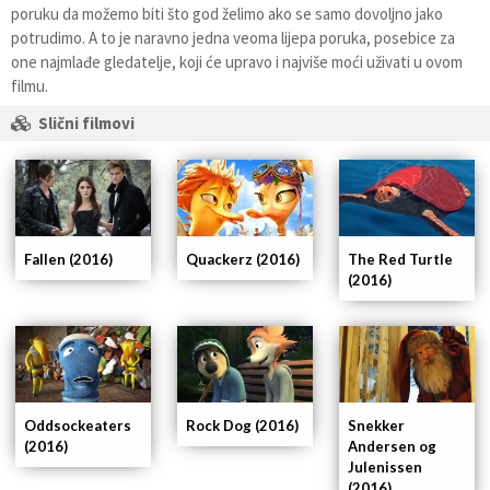
poruku da možemo biti što god želimo ako se samo dovoljno jako
potrudimo. A to je naravno jedna veoma lijepa poruka, posebice za
one najmlađe gledatelje, koji će upravo i najviše moći uživati u ovom
filmu.
Slični filmovi
Fallen (2016)
Quackerz (2016)
The Red Turtle
(2016)
Oddsockeaters
Rock Dog (2016)
Snekker
(2016)
Andersen og
Julenissen
(2016)