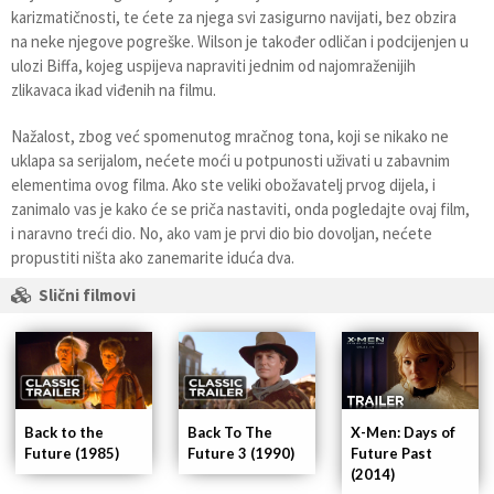
karizmatičnosti, te ćete za njega svi zasigurno navijati, bez obzira
na neke njegove pogreške. Wilson je također odličan i podcijenjen u
ulozi Biffa, kojeg uspijeva napraviti jednim od najomraženijih
zlikavaca ikad viđenih na filmu.
Nažalost, zbog već spomenutog mračnog tona, koji se nikako ne
uklapa sa serijalom, nećete moći u potpunosti uživati u zabavnim
elementima ovog filma. Ako ste veliki obožavatelj prvog dijela, i
zanimalo vas je kako će se priča nastaviti, onda pogledajte ovaj film,
i naravno treći dio. No, ako vam je prvi dio bio dovoljan, nećete
propustiti ništa ako zanemarite iduća dva.
Slični filmovi
Back to the
Back To The
X-Men: Days of
Future (1985)
Future 3 (1990)
Future Past
(2014)