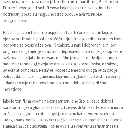
nastavak, bez obzira na to je li uistinu potreban ili ne. „Back to the
Future“ jedan je od onih filmova kojem je nastavak uistinu i bio
potreban, pošto su mogućnosti za buduće avanture bile
neograničene.
Nažalost, ovom filmu nije uspjelo ostvariti čaroliju i parm koju je
njegov prethodnik postigao. Većina ljudi koja je radila na prvom filmu
ponovno se okupila i za ovaj. Nažalost, lagani i dobronamjerni ton
originala zamijenjen je mračnom, depresivnom pričom koja uopće ne
paše ovom serijalu. Interesantno, film je uspio predvidjeti mnogo
moderne tehnologije koja se danas zaista i koristi (osim, nažalost,
letećih automobila). Redatelj Robert Zemeckis ovoga puta dao je
velik zadatak svojim glumcima koji moraju glumiti svoje starije verzije
– danas to nije ništa posebno, no u ono doba je bilo prilično
inovativno.
Iako je ton filma veoma nekonstantan, ono što je i dalje dobro i
konstantno jesu glumci. Fox i Lloyd će vas držati zainteresiranima za
priču, kakva god ona bila. Lloyd je naravno kao stvoren za ulogu
ludog znanstvenika, te svaka riječ koja izađe iz njegovih usta donosi
smješak na lica gledatelja. Fox je ovdje u svom vrhu šarmantnosti i