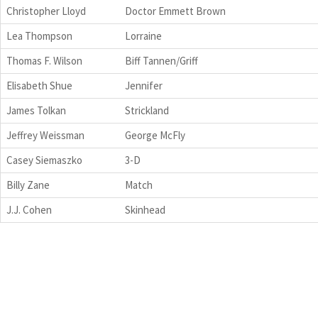
Christopher Lloyd
Doctor Emmett Brown
Lea Thompson
Lorraine
Thomas F. Wilson
Biff Tannen/Griff
Elisabeth Shue
Jennifer
James Tolkan
Strickland
Jeffrey Weissman
George McFly
Casey Siemaszko
3-D
Billy Zane
Match
J.J. Cohen
Skinhead