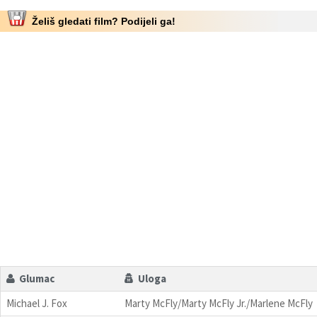
Želiš gledati film? Podijeli ga!
Glumac
Uloga
Michael J. Fox
Marty McFly/Marty McFly Jr./Marlene McFly