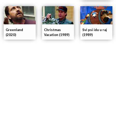
Christmas
Svi psi idu u raj
Greenland
Vacation (1989)
(1989)
(2020)