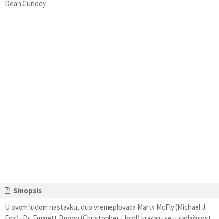
Dean Cundey
Sinopsis
U ovom ludom nastavku, duo vremeplovaca Marty McFly (Michael J.
Fox) i Dr. Emmett Brown (Christopher Lloyd) vraćaju se u sadašnjost