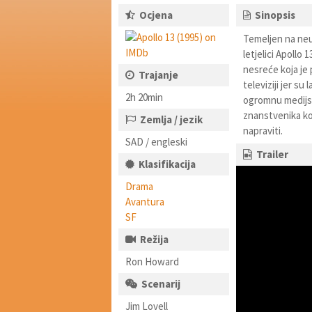
Ocjena
Sinopsis
Temeljen na neusp
letjelici Apollo 
nesreće koja je pa
Trajanje
televiziji jer s
2h 20min
ogromnu medijsk
znanstvenika koj
Zemlja / jezik
napraviti.
SAD / engleski
Trailer
Klasifikacija
Drama
Avantura
SF
Režija
Ron Howard
Scenarij
Jim Lovell