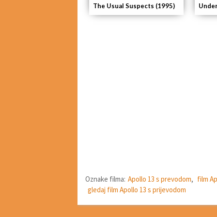
The Usual Suspects (1995)
Under
Oznake filma:
Apollo 13 s prevodom
,
film Ap
gledaj film Apollo 13 s prijevodom