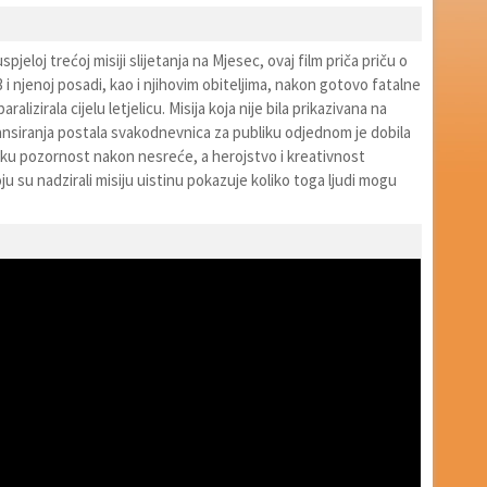
jeloj trećoj misiji slijetanja na Mjesec, ovaj film priča priču o
13 i njenoj posadi, kao i njihovim obiteljima, nakon gotovo fatalne
ralizirala cijelu letjelicu. Misija koja nije bila prikazivana na
u lansiranja postala svakodnevnica za publiku odjednom je dobila
u pozornost nakon nesreće, a herojstvo i kreativnost
u su nadzirali misiju uistinu pokazuje koliko toga ljudi mogu