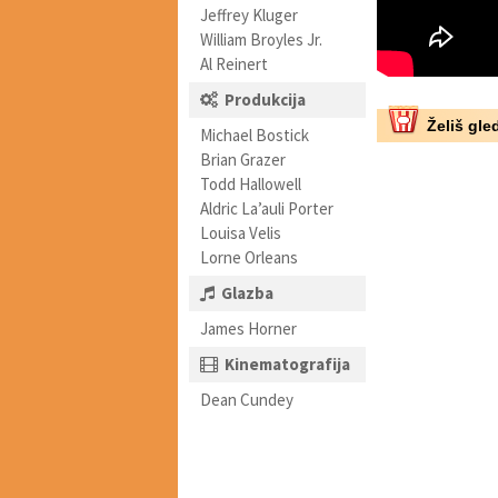
Jeffrey Kluger
William Broyles Jr.
Al Reinert
Produkcija
Želiš gled
Michael Bostick
Brian Grazer
Todd Hallowell
Aldric La’auli Porter
Louisa Velis
Lorne Orleans
Glazba
James Horner
Kinematografija
Dean Cundey