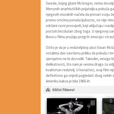
Swede, kojeg glumi McGregor, nema dovoljn
Merrynih anarhističkih prijateljica pokuša ga
njegovih moralnih načela da prevari svoju 
prema crncima ponaša ljubazno, no nije nima
održani razni prosvjedi, koji uključuju i nasi
postati bezdušan zbog toga. U njegovoj sam
likovi u filmu pružaju pregršt emocija i stra
Očito je da je u redateljskoj ulozi Ewan McG
ostalima dao savršenu priliku da pokažu i mr
vjerojatno ne bi dozvolili. Također, mnogo 
delikatnosti, što nam je veoma drago za vid
kvalitetan redatelj. U konačnici, ovaj film nij
definitivno ga vrijedi pogledati zbog nekih
Ameriku kakva je bila 1960-ih.
Slični filmovi