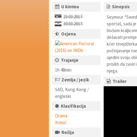
U kinima
Sinopsis
23.03.2017.
Seymour “Swede
30.03.2017.
sportaš, sada j
bivšom kraljicom
Ocjena
dešavati promjen
kćer tinejdžerk
počinjavanje na
ujedini svoju ob
Trajanje
prisiliti da zavi
1h 48min
njega.
Zemlja / jezik
Trailer
SAD, Kong Kong /
engleski
Klasifikacija
Drama
Krimić
Režija