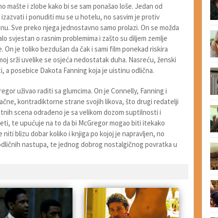
o mašte i zlobe kako bi se sam ponašao loše. Jedan od
 izazvati i ponuditi mu se u hotelu, no sasvim je protiv
ženu. Sve preko njega jednostavno samo prolazi. On se možda
lo svjestan o rasnim problemima i zašto su diljem zemlje
lje. On je toliko bezdušan da čak i sami film ponekad riskira
oj srži uvelike se osjeća nedostatak duha. Nasreću, ženski
sti, a posebice Dakota Fanning koja je uistinu odlična.
regor uživao raditi sa glumcima. On je Connelly, Fanning i
ačne, kontradiktorne strane svojih likova, što drugi redatelji
bitnih scena odrađeno je sa velikom dozom suptilnosti i
jeti, te upućuje na to da bi McGregor mogao biti itekako
e niti blizu dobar koliko i knjiga po kojoj je napravljen, no
 odličnih nastupa, te jednog dobrog nostalgičnog povratka u