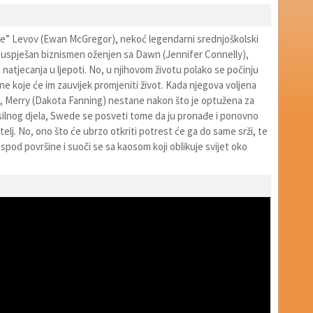
” Levov (Ewan McGregor), nekoć legendarni srednjoškolski
e uspješan biznismen oženjen sa Dawn (Jennifer Connelly),
 natjecanja u ljepoti. No, u njihovom životu polako se počinju
e koje će im zauvijek promjeniti život. Kada njegova voljena
a, Merry (Dakota Fanning) nestane nakon što je optužena za
silnog djela, Swede se posveti tome da ju pronađe i ponovno
itelj. No, ono što će ubrzo otkriti potrest će ga do same srži, te
ri ispod površine i suoči se sa kaosom koji oblikuje svijet oko