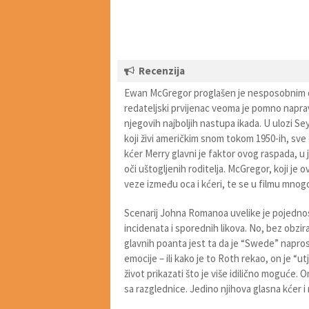
Recenzija
Ewan McGregor proglašen je nesposobnim da 
redateljski prvijenac veoma je pomno naprav
njegovih najboljih nastupa ikada. U ulozi S
koji živi američkim snom tokom 1950-ih, sve
kćer Merry glavni je faktor ovog raspada, 
oči uštogljenih roditelja. McGregor, koji je
veze između oca i kćeri, te se u filmu mnogo 
Scenarij Johna Romanoa uvelike je pojednos
incidenata i sporednih likova. No, bez obzira
glavnih poanta jest ta da je “Swede” napro
emocije – ili kako je to Roth rekao, on je “u
život prikazati što je više idilično moguće. O
sa razglednice. Jedino njihova glasna kćer i