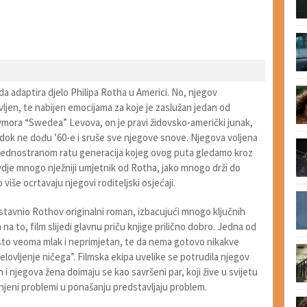
adaptira djelo Philipa Rotha u Americi. No, njegov
ljen, te nabijen emocijama za koje je zaslužan jedan od
eymora “Swedea” Levova, on je pravi židovsko-američki junak,
 dok ne dođu ’60-e i sruše sve njegove snove. Njegova voljena
u jednostranom ratu generacija kojeg ovog puta gledamo kroz
 ovdje mnogo nježniji umjetnik od Rotha, jako mnogo drži do
više ocrtavaju njegovi roditeljski osjećaji.
tavnio Rothov originalni roman, izbacujući mnogo ključnih
 na to, film slijedi glavnu priču knjige prilično dobro. Jedna od
sto veoma mlak i neprimjetan, te da nema gotovo nikakve
tjelovljenje ničega”. Filmska ekipa uvelike se potrudila njegov
n i njegova žena doimaju se kao savršeni par, koji žive u svijetu
 njeni problemi u ponašanju predstavljaju problem.