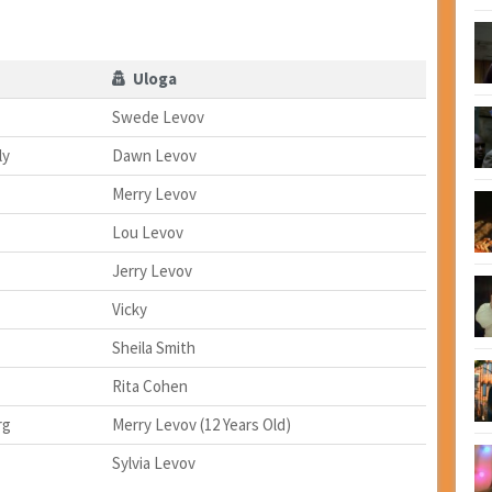
Uloga
Swede Levov
ly
Dawn Levov
Merry Levov
Lou Levov
Jerry Levov
Vicky
Sheila Smith
Rita Cohen
rg
Merry Levov (12 Years Old)
Sylvia Levov