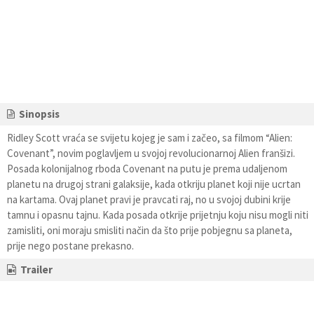
Sinopsis
Ridley Scott vraća se svijetu kojeg je sam i začeo, sa filmom “Alien:
Covenant”, novim poglavljem u svojoj revolucionarnoj Alien franšizi.
Posada kolonijalnog rboda Covenant na putu je prema udaljenom
planetu na drugoj strani galaksije, kada otkriju planet koji nije ucrtan
na kartama. Ovaj planet pravi je pravcati raj, no u svojoj dubini krije
tamnu i opasnu tajnu. Kada posada otkrije prijetnju koju nisu mogli niti
zamisliti, oni moraju smisliti način da što prije pobjegnu sa planeta,
prije nego postane prekasno.
Trailer