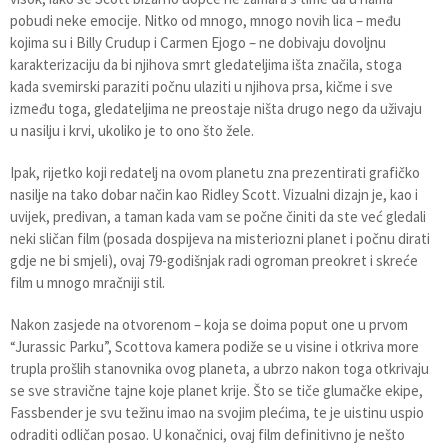
pobudi neke emocije. Nitko od mnogo, mnogo novih lica – među
kojima su i Billy Crudup i Carmen Ejogo – ne dobivaju dovoljnu
karakterizaciju da bi njihova smrt gledateljima išta značila, stoga
kada svemirski paraziti počnu ulaziti u njihova prsa, kičme i sve
između toga, gledateljima ne preostaje ništa drugo nego da uživaju
u nasilju i krvi, ukoliko je to ono što žele.
Ipak, rijetko koji redatelj na ovom planetu zna prezentirati grafičko
nasilje na tako dobar način kao Ridley Scott. Vizualni dizajn je, kao i
uvijek, predivan, a taman kada vam se počne činiti da ste već gledali
neki sličan film (posada dospijeva na misteriozni planet i počnu dirati
gdje ne bi smjeli), ovaj 79-godišnjak radi ogroman preokret i skreće
film u mnogo mračniji stil.
Nakon zasjede na otvorenom – koja se doima poput one u prvom
“Jurassic Parku”, Scottova kamera podiže se u visine i otkriva more
trupla prošlih stanovnika ovog planeta, a ubrzo nakon toga otkrivaju
se sve stravične tajne koje planet krije. Što se tiče glumačke ekipe,
Fassbender je svu težinu imao na svojim plećima, te je uistinu uspio
odraditi odličan posao. U konačnici, ovaj film definitivno je nešto