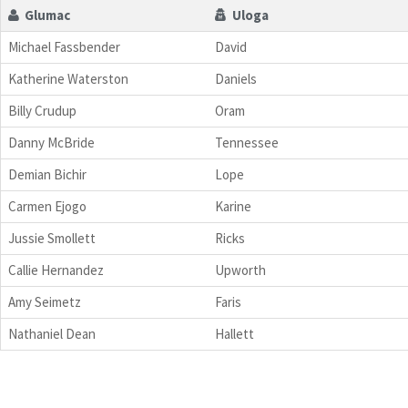
Glumac
Uloga
Michael Fassbender
David
Katherine Waterston
Daniels
Billy Crudup
Oram
Danny McBride
Tennessee
Demian Bichir
Lope
Carmen Ejogo
Karine
Jussie Smollett
Ricks
Callie Hernandez
Upworth
Amy Seimetz
Faris
Nathaniel Dean
Hallett