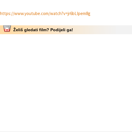
https://www.youtube.com/watch?v=jr6bLIpem8g
Želiš gledati film? Podijeli ga!