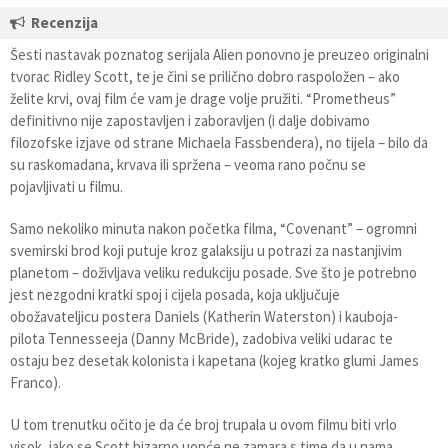
Recenzija
Šesti nastavak poznatog serijala Alien ponovno je preuzeo originalni
tvorac Ridley Scott, te je čini se prilično dobro raspoložen – ako
želite krvi, ovaj film će vam je drage volje pružiti. “Prometheus”
definitivno nije zapostavljen i zaboravljen (i dalje dobivamo
filozofske izjave od strane Michaela Fassbendera), no tijela – bilo da
su raskomadana, krvava ili spržena – veoma rano počnu se
pojavljivati u filmu.
Samo nekoliko minuta nakon početka filma, “Covenant” – ogromni
svemirski brod koji putuje kroz galaksiju u potrazi za nastanjivim
planetom – doživljava veliku redukciju posade. Sve što je potrebno
jest nezgodni kratki spoj i cijela posada, koja uključuje
obožavateljicu postera Daniels (Katherin Waterston) i kauboja-
pilota Tennesseeja (Danny McBride), zadobiva veliki udarac te
ostaju bez desetak kolonista i kapetana (kojeg kratko glumi James
Franco).
U tom trenutku očito je da će broj trupala u ovom filmu biti vrlo
visok, iako se Scott bizarno uopće ne zamara s time da u nama