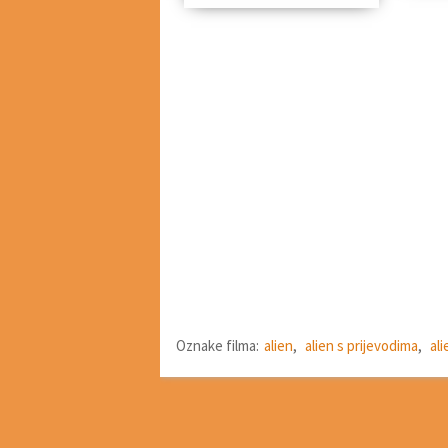
Oznake filma:
alien
,
alien s prijevodima
,
ali