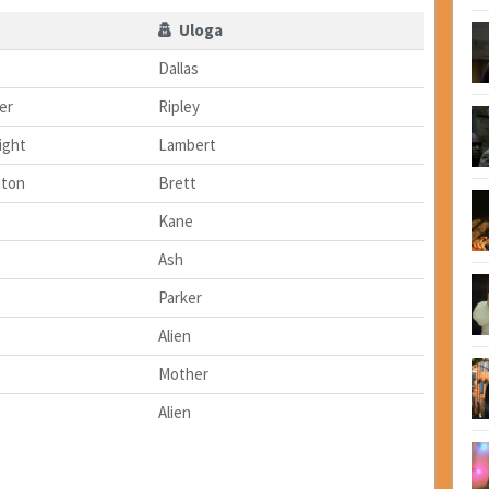
Uloga
Dallas
er
Ripley
ight
Lambert
nton
Brett
Kane
Ash
Parker
Alien
Mother
Alien