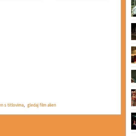
en s titlovima
,
gledaj film alien