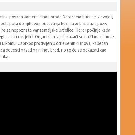
ru, posada komercijalnog broda Nostromo budi se iz svojeg
ola puta do njihovog putovanja kući kako bi istražili poziv
ire sa nepoznate vanzemaljske letjelice. Horor počinje kada
glo jaja na letjelici. Organizam iz jaja zakači se na člana njihove
ga u komu. Usprkos protivljenju određenih članova, kapetan
ca dovesti nazad na njihov brod, no to će se pokazati kao
luka.