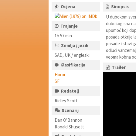
Ocjena
Sinopsis
U dubokom svemi
dubokog sna na p
Trajanje
upomoć koji dop
1h 57 min
posada otkrije le
posade i stavi 
Zemlja / jezik
odluči vanzemalj
SAD, UK / engleski
veoma kobna od
Klasifikacija
Trailer
Horor
SF
Redatelj
Ridley Scott
Scenarij
Dan O’Bannon
Ronald Shusett