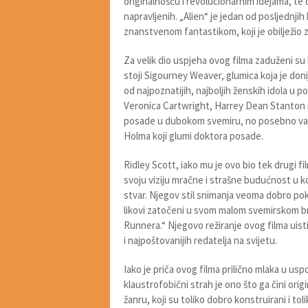
originalnošću i revolucionarnim idejama, te
napravljenih. „Alien“ je jedan od posljednji
znanstvenom fantastikom, koji je obilježio 
Za velik dio uspjeha ovog filma zaduženi su br
stoji Sigourney Weaver, glumica koja je doni
od najpoznatijih, najboljih ženskih idola u p
Veronica Cartwright, Harrey Dean Stanton i
posade u dubokom svemiru, no posebno valja
Holma koji glumi doktora posade.
Ridley Scott, iako mu je ovo bio tek drugi fi
svoju viziju mračne i strašne budućnost u k
stvar. Njegov stil snimanja veoma dobro pok
likovi zatočeni u svom malom svemirskom brodu
Runnera.“ Njegovo režiranje ovog filma uist
i najpoštovanijih redatelja na svijetu.
Iako je priča ovog filma prilično mlaka u us
klaustrofobični strah je ono što ga čini orig
žanru, koji su toliko dobro konstruirani i tol