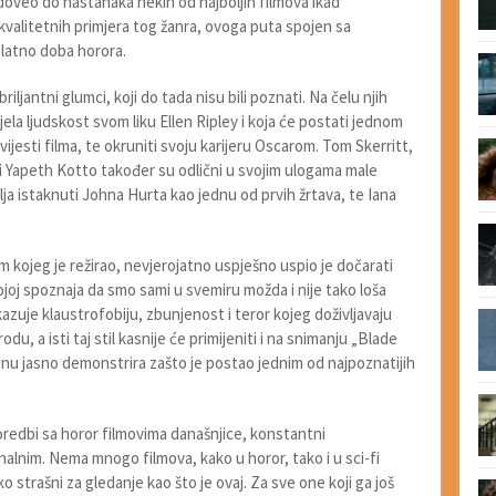
 doveo do nastanaka nekih od najboljih filmova ikad
h kvalitetnih primjera tog žanra, ovoga puta spojen sa
zlatno doba horora.
iljantni glumci, koji do tada nisu bili poznati. Na čelu njih
jela ljudskost svom liku Ellen Ripley i koja će postati jednom
ovijesti filma, te okruniti svoju karijeru Oscarom. Tom Skerritt,
 Yapeth Kotto također su odlični u svojim ulogama male
 istaknuti Johna Hurta kao jednu od prvih žrtava, te Iana
lm kojeg je režirao, nevjerojatno uspješno uspio je dočarati
ojoj spoznaja da smo sami u svemiru možda i nije tako loša
azuje klaustrofobiju, zbunjenost i teror kojeg doživljavaju
, a isti taj stil kasnije će primijeniti i na snimanju „Blade
inu jasno demonstrira zašto je postao jednim od najpoznatijih
poredbi sa horor filmovima današnjice, konstantni
inalnim. Nema mnogo filmova, kako u horor, tako i u sci-fi
iko strašni za gledanje kao što je ovaj. Za sve one koji ga još