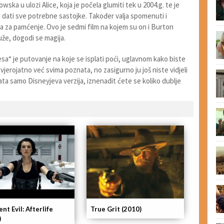
ska u ulozi Alice, koja je počela glumiti tek u 2004.g. te je
u dati sve potrebne sastojke. Također valja spomenuti i
ka za pamćenje. Ovo je sedmi film na kojem su on i Burton
uže, dogodi se magija.
desa“ je putovanje na koje se isplati poći, uglavnom kako biste
 vjerojatno već svima poznata, no zasigurno ju još niste vidjeli
ta samo Disneyjeva verzija, iznenadit ćete se koliko dublje
nt Evil: Afterlife
True Grit (2010)
)