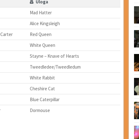
Uloga
Mad Hatter
Alice Kingsleigh
Carter
Red Queen
White Queen
Stayne – Knave of Hearts
Tweedledee/Tweedledum
White Rabbit
Cheshire Cat
Blue Caterpillar
r
Dormouse