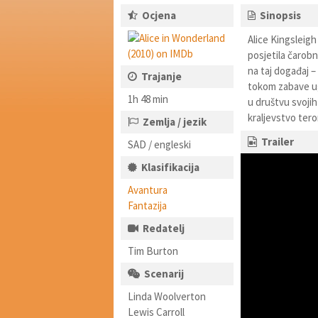
Ocjena
Sinopsis
Alice Kingsleigh
posjetila čarobn
na taj događaj 
Trajanje
tokom zabave ugl
1h 48 min
u društvu svojih 
kraljevstvo tero
Zemlja / jezik
Trailer
SAD / engleski
Klasifikacija
Avantura
Fantazija
Redatelj
Tim Burton
Scenarij
Linda Woolverton
Lewis Carroll