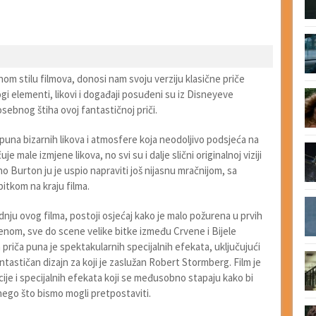
m stilu filmova, donosi nam svoju verziju klasične priče
ogi elementi, likovi i događaji posuđeni su iz Disneyeve
sebnog štiha ovoj fantastičnoj priči.
puna bizarnih likova i atmosfere koja neodoljivo podsjeća na
e male izmjene likova, no svi su i dalje slični originalnoj viziji
, no Burton ju je uspio napraviti još nijasnu mračnijom, sa
bitkom na kraju filma.
dnju ovog filma, postoji osjećaj kako je malo požurena u prvih
enom, sve do scene velike bitke između Crvene i Bijele
la priča puna je spektakularnih specijalnih efekata, uključujući
ntastičan dizajn za koji je zaslužan Robert Stormberg. Film je
ije i specijalnih efekata koji se međusobno stapaju kako bi
 nego što bismo mogli pretpostaviti.