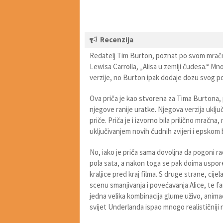
Recenzija
Redatelj Tim Burton, poznat po svom mračno
Lewisa Carrolla, „Alisa u zemlji čudesa.“ Mn
verzije, no Burton ipak dodaje dozu svog po
Ova priča je kao stvorena za Tima Burtona, 
njegove ranije uratke. Njegova verzija uključuj
priče. Priča je i izvorno bila prilično mračna
uključivanjem novih čudnih zvijeri i epskom 
No, iako je priča sama dovoljna da pogoni ra
pola sata, a nakon toga se pak doima uspor
kraljice pred kraj filma. S druge strane, cije
scenu smanjivanja i povećavanja Alice, te fa
jedna velika kombinacija glume uživo, animac
svijet Underlanda ispao mnogo realističniji