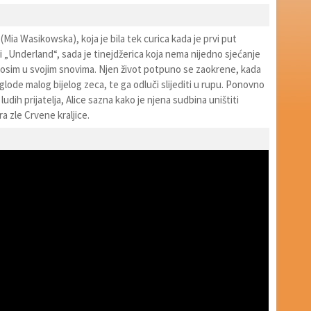
 (Mia Wasikowska), koja je bila tek curica kada je prvi put
i „Underland“, sada je tinejdžerica koja nema nijedno sjećanje
– osim u svojim snovima. Njen život potpuno se zaokrene, kada
ode malog bijelog zeca, te ga odluči slijediti u rupu. Ponovno
ludih prijatelja, Alice sazna kako je njena sudbina uništiti
ra zle Crvene kraljice.