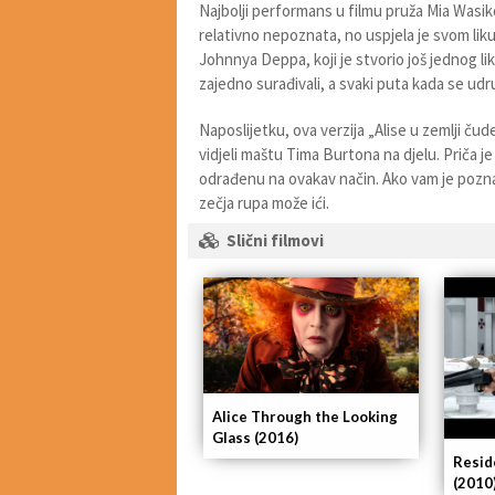
Najbolji performans u filmu pruža Mia Wasikow
relativno nepoznata, no uspjela je svom lik
Johnnya Deppa, koji je stvorio još jednog li
zajedno surađivali, a svaki puta kada se udr
Naposlijetku, ova verzija „Alise u zemlji ču
vidjeli maštu Tima Burtona na djelu. Priča je
odrađenu na ovakav način. Ako vam je pozna
zečja rupa može ići.
Slični filmovi
Alice Through the Looking
Glass (2016)
Reside
(2010