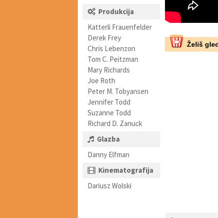
Produkcija
Katterli Frauenfelder
Derek Frey
Želiš gled
Chris Lebenzon
Tom C. Peitzman
Mary Richards
Joe Roth
Peter M. Tobyansen
Jennifer Todd
Suzanne Todd
Richard D. Zanuck
Glazba
Danny Elfman
Kinematografija
Dariusz Wolski