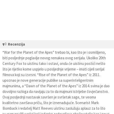
Recenzija
“War for the Planet of the Apes” trebao bi, kao što je i osmišljeno,
biti posljednje poglavlje novog remakea ovog serijala. Ukoliko 20th
Century Fox to uistinu tako i ostavi, onda će uistinu postići nešto
što je rijetko kome uspjelo u posljednje vrijeme – imati cijeli serijal
filmova koji su izvrsni. “Rise of the Planet of the Apes” iz 2011.
upoznao je nove generacije publike sa superinteligentnim
majmunima, a “Dawn of the Planet of the Apes” iz 2014. svima je dao
dovoljno razloga da navijaju za to da majmuni istrijebe čovječanstvo.
Ovaj posljednji nastavak savršen je svršetak sage, te veoma
kvalitetno završava priču, što je iznenađujuće. Scenarist Mark
Bomback i redatelj Matt Reeves uistinu zaslužuju aplauz za to što
su nam pružili serijal koji jedanko zadovoljava obožavatelje kao i nove