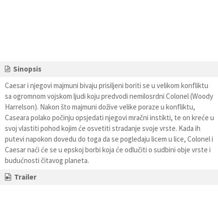
Sinopsis
Caesar i njegovi majmuni bivaju prisiljeni boriti se u velikom konfliktu
sa ogromnom vojskom ljudi koju predvodi nemilosrdni Colonel (Woody
Harrelson). Nakon što majmuni dožive velike poraze u konfliktu,
Caseara polako počinju opsjedati njegovi mračni instikti, te on kreće u
svoj vlastiti pohod kojim će osvetiti stradanje svoje vrste. Kada ih
putevi napokon dovedu do toga da se pogledaju licem u lice, Colonel i
Caesar naći će se u epskoj borbi koja će odlučiti o sudbini obje vrste i
budućnosti čitavog planeta.
Trailer