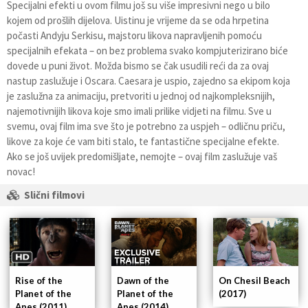
Specijalni efekti u ovom filmu još su više impresivni nego u bilo
kojem od prošlih dijelova. Uistinu je vrijeme da se oda hrpetina
počasti Andyju Serkisu, majstoru likova napravljenih pomoću
specijalnih efekata – on bez problema svako kompjuterizirano biće
dovede u puni život. Možda bismo se čak usudili reći da za ovaj
nastup zaslužuje i Oscara. Caesara je uspio, zajedno sa ekipom koja
je zaslužna za animaciju, pretvoriti u jednoj od najkompleksnijih,
najemotivnijih likova koje smo imali prilike vidjeti na filmu. Sve u
svemu, ovaj film ima sve što je potrebno za uspjeh – odličnu priču,
likove za koje će vam biti stalo, te fantastične specijalne efekte.
Ako se još uvijek predomišljate, nemojte – ovaj film zaslužuje vaš
novac!
Slični filmovi
Rise of the
Dawn of the
On Chesil Beach
Planet of the
Planet of the
(2017)
Apes (2011)
Apes (2014)