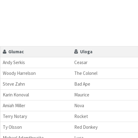
Glumac
Uloga
Andy Serkis
Ceasar
Woody Harrelson
The Colonel
Steve Zahn
Bad Ape
Karin Konoval
Maurice
Amiah Miller
Nova
Terry Notary
Rocket
Ty Olsson
Red Donkey
Michael Adamthwaite
Luca