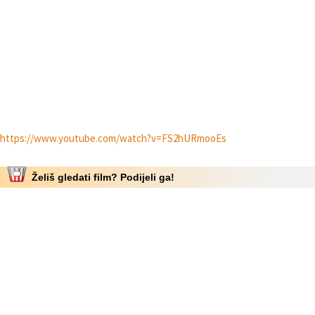
https://www.youtube.com/watch?v=FS2hURmooEs
Želiš gledati film? Podijeli ga!