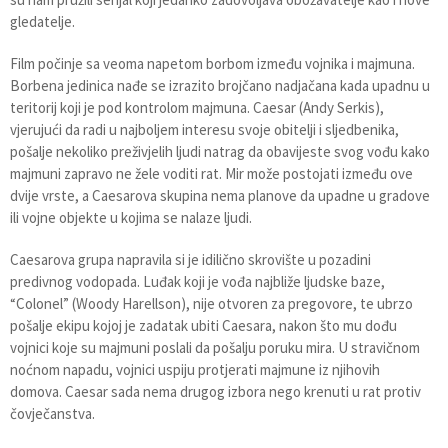
gledatelje.
Film počinje sa veoma napetom borbom između vojnika i majmuna.
Borbena jedinica nađe se izrazito brojčano nadjačana kada upadnu u
teritorij koji je pod kontrolom majmuna. Caesar (Andy Serkis),
vjerujući da radi u najboljem interesu svoje obitelji i sljedbenika,
pošalje nekoliko preživjelih ljudi natrag da obavijeste svog vođu kako
majmuni zapravo ne žele voditi rat. Mir može postojati između ove
dvije vrste, a Caesarova skupina nema planove da upadne u gradove
ili vojne objekte u kojima se nalaze ljudi.
Caesarova grupa napravila si je idilično skrovište u pozadini
predivnog vodopada. Luđak koji je vođa najbliže ljudske baze,
“Colonel” (Woody Harellson), nije otvoren za pregovore, te ubrzo
pošalje ekipu kojoj je zadatak ubiti Caesara, nakon što mu dođu
vojnici koje su majmuni poslali da pošalju poruku mira. U stravičnom
noćnom napadu, vojnici uspiju protjerati majmune iz njihovih
domova. Caesar sada nema drugog izbora nego krenuti u rat protiv
čovječanstva.