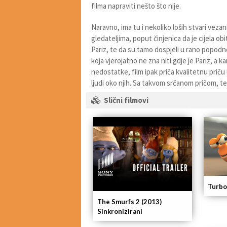
filma napraviti nešto što nije.
Naravno, ima tu i nekoliko loših stvari vezan
gledateljima, poput činjenica da je cijela o
Pariz, te da su tamo dospjeli u rano popodne
koja vjerojatno ne zna niti gdje je Pariz, a ka
nedostatke, film ipak priča kvalitetnu priču u
ljudi oko njih. Sa takvom srčanom pričom, tešk
Slični filmovi
Turbo
The Smurfs 2 (2013)
Sinkronizirani