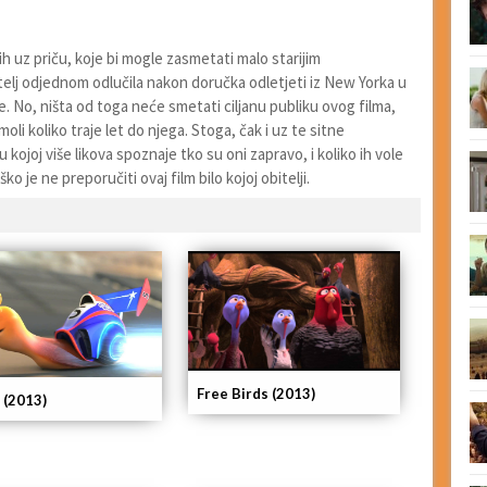
ih uz priču, koje bi mogle zasmetati malo starijim
bitelj odjednom odlučila nakon doručka odletjeti iz New Yorka u
. No, ništa od toga neće smetati ciljanu publiku ovog filma,
moli koliko traje let do njega. Stoga, čak i uz te sitne
 kojoj više likova spoznaje tko su oni zapravo, i koliko ih vole
o je ne preporučiti ovaj film bilo kojoj obitelji.
Free Birds (2013)
 (2013)