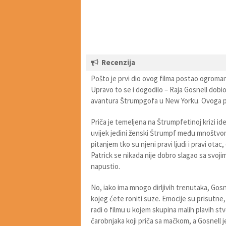
Recenzija
Pošto je prvi dio ovog filma postao ogroman 
Upravo to se i dogodilo – Raja Gosnell dobio 
avantura Štrumpgofa u New Yorku. Ovoga puta
Priča je temeljena na Štrumpfetinoj krizi id
uvijek jedini ženski Štrumpf među mnoštvo
pitanjem tko su njeni pravi ljudi i pravi otac
Patrick se nikada nije dobro slagao sa svojim
napustio.
No, iako ima mnogo dirljivih trenutaka, Gos
kojeg ćete roniti suze. Emocije su prisutne
radi o filmu u kojem skupina malih plavih st
čarobnjaka koji priča sa mačkom, a Gosnell