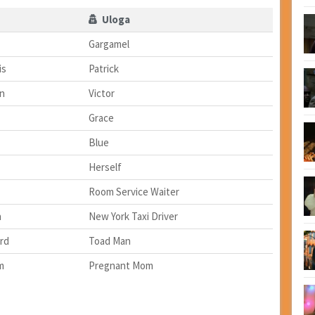
Uloga
Gargamel
is
Patrick
n
Victor
Grace
Blue
Herself
Room Service Waiter
n
New York Taxi Driver
rd
Toad Man
m
Pregnant Mom