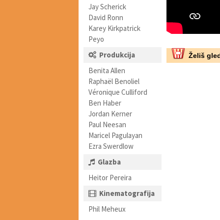
Jay Scherick
David Ronn
Karey Kirkpatrick
Peyo
Produkcija
Želiš gled
Benita Allen
Raphaël Benoliel
Véronique Culliford
Ben Haber
Jordan Kerner
Paul Neesan
Maricel Pagulayan
Ezra Swerdlow
Glazba
Heitor Pereira
Kinematografija
Phil Meheux