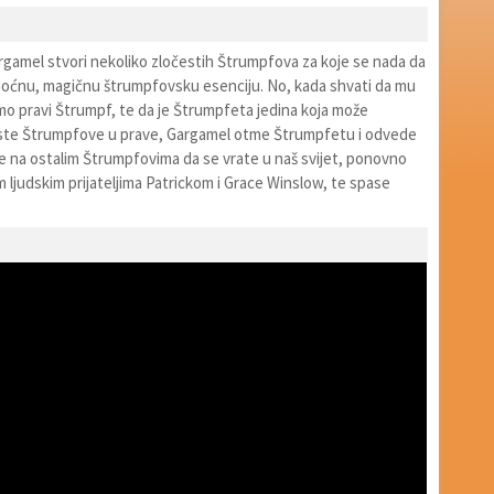
argamel stvori nekoliko zločestih Štrumpfova za koje se nada da
oćnu, magičnu štrumpfovsku esenciju. No, kada shvati da mu
mo pravi Štrumpf, te da je Štrumpfeta jedina koja može
este Štrumpfove u prave, Gargamel otme Štrumpfetu i odvede
 je na ostalim Štrumpfovima da se vrate u naš svijet, ponovno
m ljudskim prijateljima Patrickom i Grace Winslow, te spase