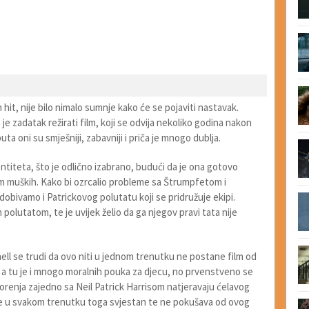
hit, nije bilo nimalo sumnje kako će se pojaviti nastavak.
je zadatak režirati film, koji se odvija nekoliko godina nakon
 oni su smješniji, zabavniji i priča je mnogo dublja.
entiteta, što je odlično izabrano, budući da je ona gotovo
m muških. Kako bi ozrcalio probleme sa Štrumpfetom i
, dobivamo i Patrickovog polutatu koji se pridružuje ekipi.
 polutatom, te je uvijek želio da ga njegov pravi tata nije
nell se trudi da ovo niti u jednom trenutku ne postane film od
, a tu je i mnogo moralnih pouka za djecu, no prvenstveno se
vorenja zajedno sa Neil Patrick Harrisom natjeravaju ćelavog
 je u svakom trenutku toga svjestan te ne pokušava od ovog