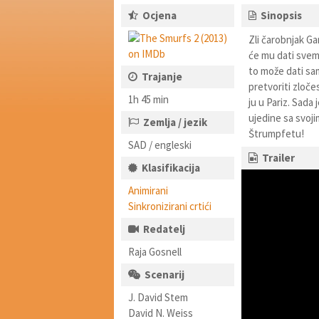
Ocjena
Sinopsis
Zli čarobnjak G
će mu dati svem
to može dati sa
Trajanje
pretvoriti zloč
1h 45 min
ju u Pariz. Sada
ujedine sa svoji
Zemlja / jezik
Štrumpfetu!
SAD / engleski
Trailer
Klasifikacija
Animirani
Sinkronizirani crtići
Redatelj
Raja Gosnell
Scenarij
J. David Stem
David N. Weiss