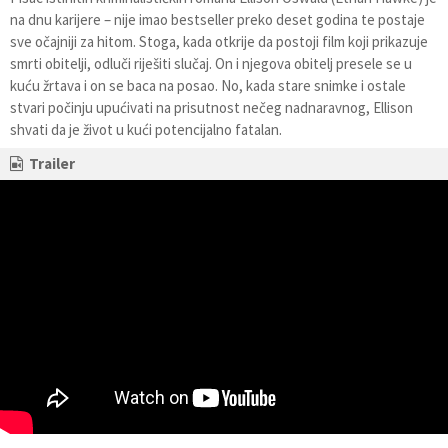
na dnu karijere – nije imao bestseller preko deset godina te postaje
sve očajniji za hitom. Stoga, kada otkrije da postoji film koji prikazuje
smrti obitelji, odluči riješiti slučaj. On i njegova obitelj presele se u
kuću žrtava i on se baca na posao. No, kada stare snimke i ostale
stvari počinju upućivati na prisutnost nečeg nadnaravnog, Ellison
shvati da je život u kući potencijalno fatalan.
Trailer