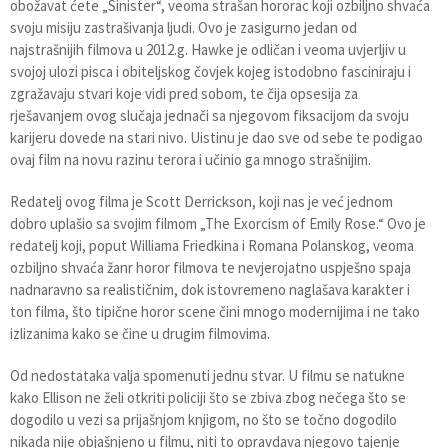
obožavat ćete „Sinister“, veoma strašan hororac koji ozbiljno shvaća
svoju misiju zastrašivanja ljudi. Ovo je zasigurno jedan od
najstrašnijih filmova u 2012.g. Hawke je odličan i veoma uvjerljiv u
svojoj ulozi pisca i obiteljskog čovjek kojeg istodobno fasciniraju i
zgražavaju stvari koje vidi pred sobom, te čija opsesija za
rješavanjem ovog slučaja jednači sa njegovom fiksacijom da svoju
karijeru dovede na stari nivo. Uistinu je dao sve od sebe te podigao
ovaj film na novu razinu terora i učinio ga mnogo strašnijim.
Redatelj ovog filma je Scott Derrickson, koji nas je već jednom
dobro uplašio sa svojim filmom „The Exorcism of Emily Rose.“ Ovo je
redatelj koji, poput Williama Friedkina i Romana Polanskog, veoma
ozbiljno shvaća žanr horor filmova te nevjerojatno uspješno spaja
nadnaravno sa realističnim, dok istovremeno naglašava karakter i
ton filma, što tipične horor scene čini mnogo modernijima i ne tako
izlizanima kako se čine u drugim filmovima.
Od nedostataka valja spomenuti jednu stvar. U filmu se natukne
kako Ellison ne želi otkriti policiji što se zbiva zbog nečega što se
dogodilo u vezi sa prijašnjom knjigom, no što se točno dogodilo
nikada nije objašnjeno u filmu, niti to opravdava njegovo tajenje