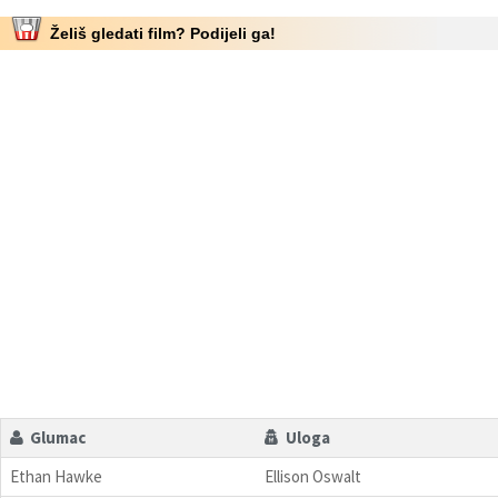
Želiš gledati film? Podijeli ga!
Glumac
Uloga
Ethan Hawke
Ellison Oswalt