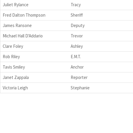
Juliet Rylance
Tracy
Fred Dalton Thompson
Sheriff
James Ransone
Deputy
Michael Hall D'Addario
Trevor
Clare Foley
Ashley
Rob Riley
E.M.T.
Tavis Smiley
Anchor
Janet Zappala
Reporter
Victoria Leigh
Stephanie