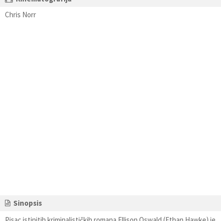
Chris Norr
Sinopsis
Pisac istinitih kriminalističkih romana Ellison Oswald (Ethan Hawke) je