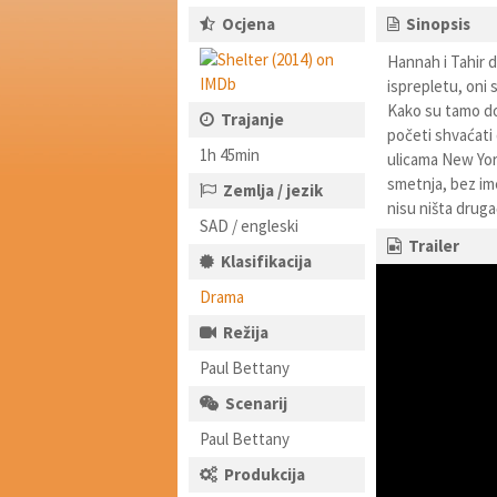
Ocjena
Sinopsis
Hannah i Tahir d
isprepletu, oni
Kako su tamo dos
Trajanje
početi shvaćati 
1h 45min
ulicama New York
smetnja, bez ime
Zemlja / jezik
nisu ništa drugač
SAD / engleski
Trailer
Klasifikacija
Drama
Režija
Paul Bettany
Scenarij
Paul Bettany
Produkcija