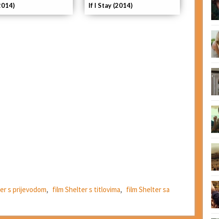
If I Stay (2014)
2014)
ter s prijevodom
,
film Shelter s titlovima
,
film Shelter sa