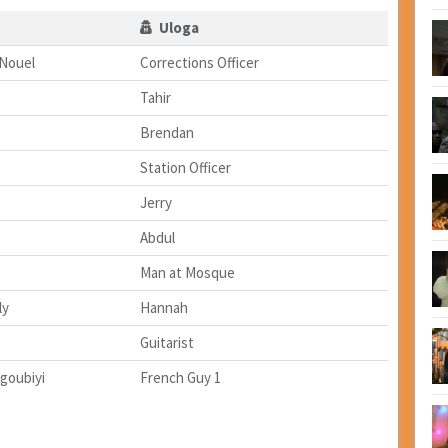
Uloga
Nouel
Corrections Officer
Tahir
Brendan
Station Officer
Jerry
Abdul
Man at Mosque
ly
Hannah
Guitarist
goubiyi
French Guy 1