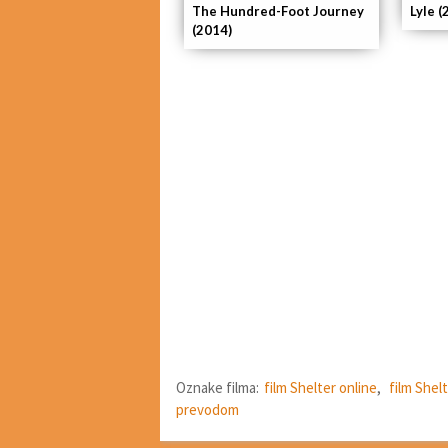
The Hundred-Foot Journey
Lyle (
(2014)
Oznake filma:
film Shelter online
,
film Shel
prevodom