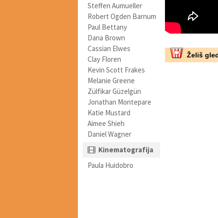
Steffen Aumueller
Robert Ogden Barnum
Paul Bettany
Dana Brown
Cassian Elwes
Želiš gled
Clay Floren
Kevin Scott Frakes
Melanie Greene
Zülfikar Güzelgün
Jonathan Montepare
Katie Mustard
Aimee Shieh
Daniel Wagner
Kinematografija
Paula Huidobro