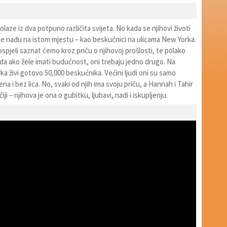
olaze iz dva potpuno različita svijeta. No kada se njihovi životi
 se nađu na istom mjestu – kao beskućnici na ulicama New Yorka.
pjeli saznat ćemo kroz priču o njihovoj prošlosti, te polako
da ako žele imati budućnost, oni trebaju jedno drugo. Na
a živi gotovo 50,000 beskućnika. Većini ljudi oni su samo
na i bez lica. No, svaki od njih ima svoju priču, a Hannah i Tahir
iji – njihova je ona o gubitku, ljubavi, nadi i iskupljenju.