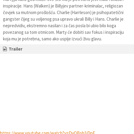
inspiracije. Hans (Walken) je Billyjev partner-kriminalac, religiozan
čovjek sa mutnom prošlošću. Charlie (Harrleson) je psihopatetični
gangster čijeg su voljenog psa upravo ukrali Billy i Hans. Charlie je
nepredvidiv, ekstremno nasilan i za čas posla bi ubio bilo koga
povezanog sa tom otmicom. Marty će dobiti sav fokus i inspiraciju
koja mu je potrebna, samo ako uspije izvući živu glavu.
Trailer
https://www.youtube.com/watch?v=DvQBsh1jDpE