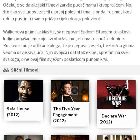
Očekuje se da akcijski filmovi zarvše pucačinama i krvoprolićem. No,
što ako sva ludost završi u prvoj polovini filma, a onda, recimo, likovi
odu u pustinju i samo pričaju cijelu drugu polovinu?
Walkenova gluma je klasika, sa njegovim čudnim čitanjem tekstova i
ludim ponašanjem koje svi obožavamo, no ima tu i nešto dubine.
Rockwell mu je odličan kolega, te je njegova vesela, bezbrižna gluma
veoma osvježavajuća. Njih dvojica i ostatak ekipe, spremni na sve i
svakoga, čine ovaj film svježom poslaticom punom krvi.
Slični filmovi
Safe House
The Five-Year
(2012)
Engagement
I Declare War
(2012)
(2012)