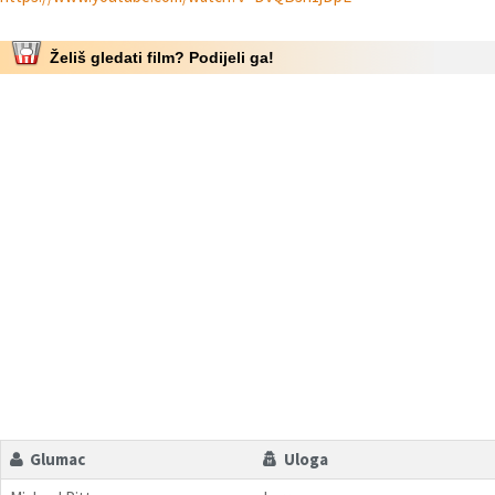
Želiš gledati film? Podijeli ga!
Glumac
Uloga