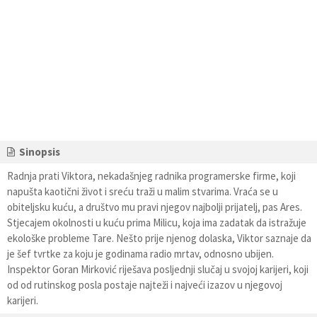
Sinopsis
Radnja prati Viktora, nekadašnjeg radnika programerske firme, koji
napušta kaotični život i sreću traži u malim stvarima. Vraća se u
obiteljsku kuću, a društvo mu pravi njegov najbolji prijatelj, pas Ares.
Stjecajem okolnosti u kuću prima Milicu, koja ima zadatak da istražuje
ekološke probleme Tare. Nešto prije njenog dolaska, Viktor saznaje da
je šef tvrtke za koju je godinama radio mrtav, odnosno ubijen.
Inspektor Goran Mirković riješava posljednji slučaj u svojoj karijeri, koji
od od rutinskog posla postaje najteži i najveći izazov u njegovoj
karijeri.