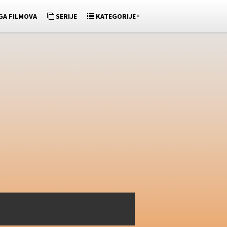
»
GA FILMOVA
SERIJE
KATEGORIJE