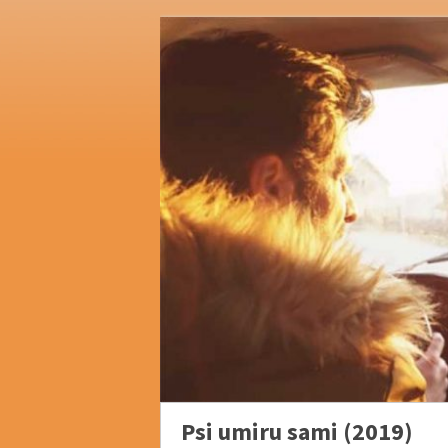
Psi umiru sami (2019)