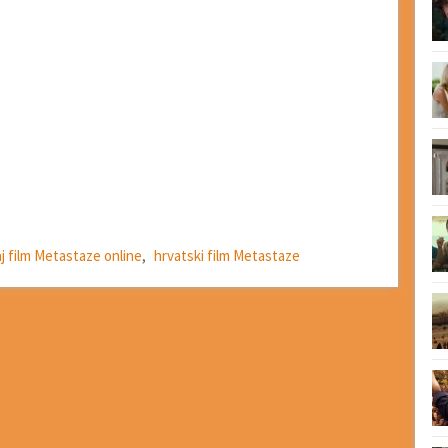
j film Metastaze online
,
hrvatski film Metastaze