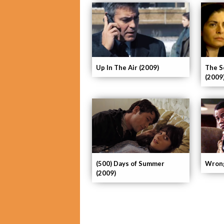
Up In The Air (2009)
The S
(2009
Wrong
(500) Days of Summer
(2009)