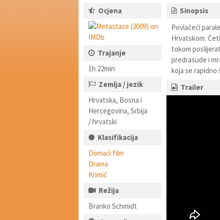
Ocjena
Sinopsis
Povlačeći parale
Hrvatskom. Četir
tokom poslijerat
Trajanje
predrasude i mr
1h 22min
koja se rapidno ši
Zemlja / jezik
Trailer
Hrvatska, Bosna i
Hercegovina, Srbija
/ hrvatski
Klasifikacija
Domaći film
Drama
Krimić
Režija
Branko Schmidt