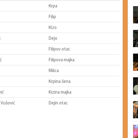
Krpa
Filip
Kizo
t
Dejo
Filipov otac
ć
Filipova majka
Milica
Krpina žena
vić
Kizina majka
 Vušović
Dejin otac