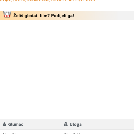
Želiš gledati film? Podijeli ga!
Glumac
Uloga