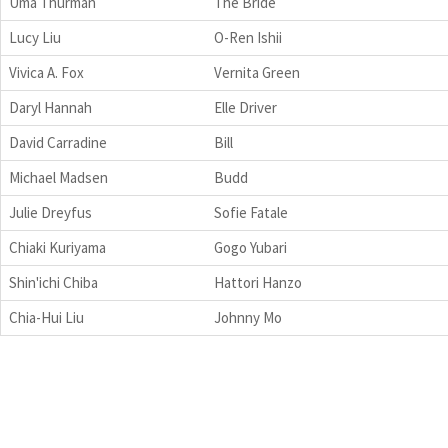
Uma Thurman
The Bride
Lucy Liu
O-Ren Ishii
Vivica A. Fox
Vernita Green
Daryl Hannah
Elle Driver
David Carradine
Bill
Michael Madsen
Budd
Julie Dreyfus
Sofie Fatale
Chiaki Kuriyama
Gogo Yubari
Shin'ichi Chiba
Hattori Hanzo
Chia-Hui Liu
Johnny Mo