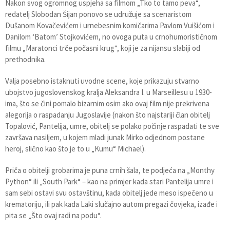
Nakon svog ogromnog uspjeha sa filmom „Tko to tamo peva“,
redatelj Slobodan Šijan ponovo se udružuje sa scenaristom
Dušanom Kovačevićem i urnebesnim komičarima Pavlom Vuišićom i
Danilom ‘Batom’ Stojkovićem, no ovoga puta u crnohumorističnom
filmu „Maratonci trče počasni krug“, koji je za nijansu slabiji od
prethodnika.
Valja posebno istaknuti uvodne scene, koje prikazuju stvarno
ubojstvo jugoslovenskog kralja Aleksandra I. u Marseillesu u 1930-
ima, što se čini pomalo bizarnim osim ako ovaj film nije prekrivena
alegorija o raspadanju Jugoslavije (nakon što najstariji član obitelj
Topalović, Pantelija, umre, obitelj se polako počinje raspadati te sve
završava nasiljem, u kojem mladi junak Mirko odjednom postane
heroj, slično kao što je to u „Kumu“ Michael).
Priča o obitelji grobarima je puna crnih šala, te podjeća na „Monthy
Python“ ili „South Park“ – kao na primjer kada stari Pantelija umre i
sam sebi ostavi svu ostavštinu, kada obitelj jede meso ispečeno u
krematoriju, ili pak kada Laki slučajno autom pregazi čovjeka, izađe i
pita se „Što ovaj radi na podu“.