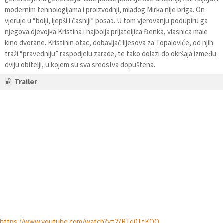
modernim tehnologijama i proizvodnji, mladog Mirka nije briga. On
vjeruje u “bolji, ljepši i časniji” posao. U tom vjerovanju podupiru ga
njegova djevojka Kristina i najbolja prijateljica Đenka, vlasnica male
kino dvorane. Kristinin otac, dobavljač lijesova za Topaloviće, od njih
traži “pravedniju” raspodjelu zarade, te tako dolazi do okršaja između
dviju obitelji, u kojem su sva sredstva dopuštena.
Trailer
https://www.youtube.com/watch?v=27RTq0TtKQQ