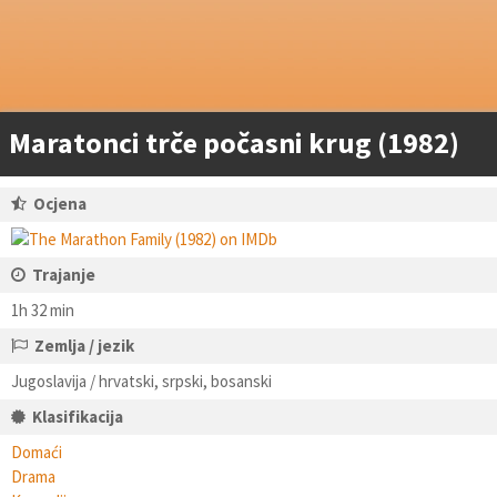
Maratonci trče počasni krug (1982)
Ocjena
Trajanje
1h 32 min
Zemlja / jezik
Jugoslavija / hrvatski, srpski, bosanski
Klasifikacija
Domaći
Drama