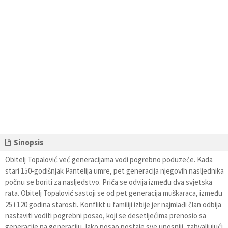
Sinopsis
Obitelj Topalović već generacijama vodi pogrebno poduzeće. Kada
stari 150-godišnjak Pantelija umre, pet generacija njegovih nasljednika
počnu se boriti za nasljedstvo. Priča se odvija između dva svjetska
rata. Obitelj Topalović sastoji se od pet generacija muškaraca, između
25 i 120 godina starosti. Konflikt u familiji izbije jer najmlađi član odbija
nastaviti voditi pogrebni posao, koji se desetljećima prenosio sa
generacije na generaciju. Iako posao postaje sve unosniji, zahvaljujući