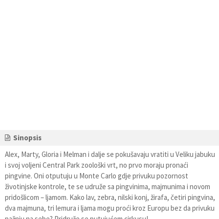
Sinopsis
Alex, Marty, Gloria i Melman i dalje se pokušavaju vratiti u Veliku jabuku
i svoj voljeni Central Park zoološki vrt, no prvo moraju pronaći
pingvine. Oni otputuju u Monte Carlo gdje privuku pozornost
životinjske kontrole, te se udruže sa pingvinima, majmunima i novom
pridošlicom – ljamom. Kako lav, zebra, nilski konj, žirafa, četiri pingvina,
dva majmuna, tri lemura i ljama mogu proći kroz Europu bez da privuku
pažnju na sebe? Pridruže se putujućem cirkusu!