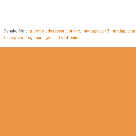
Oznake filma:
gledaj madagascar 3 online
,
madagascar 3
,
madagascar
3 s prijevodima
,
madagascar 3 s titlovima