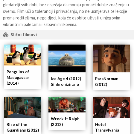
gledatelji svih dobi, bez osjećaja da moraju pronaći dublje značenje u
svemu. Film uči o toleranciji i prihvaćanju, no ne usmjerava te lekcije
prema roditeljima, nego djeci, koja će osobito uživati u njegovim
vibrantnim paletama i zabavnim likovima.
Slični filmovi
Penguins of
Madagascar
Ice Age 4 (2012)
ParaNorman
(2014)
Sinhronizirano
(2012)
Wreck-It Ralph
Hotel
Rise of the
(2012)
Transylvania
Guardians (2012)