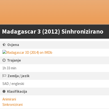
Madagascar 3 (2012) Sinhronizirano
Ocjena
Trajanje
1h 33 min
Zemlja / jezik
SAD / engleski
Klasifikacija
Animirani
Sinkronizirani