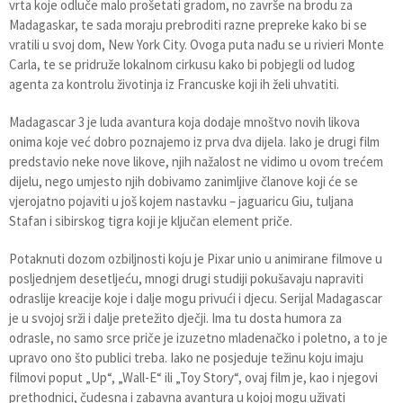
vrta koje odluče malo prošetati gradom, no završe na brodu za
Madagaskar, te sada moraju prebroditi razne prepreke kako bi se
vratili u svoj dom, New York City. Ovoga puta nađu se u rivieri Monte
Carla, te se pridruže lokalnom cirkusu kako bi pobjegli od ludog
agenta za kontrolu životinja iz Francuske koji ih želi uhvatiti.
Madagascar 3 je luda avantura koja dodaje mnoštvo novih likova
onima koje već dobro poznajemo iz prva dva dijela. Iako je drugi film
predstavio neke nove likove, njih nažalost ne vidimo u ovom trećem
dijelu, nego umjesto njih dobivamo zanimljive članove koji će se
vjerojatno pojaviti u još kojem nastavku – jaguaricu Giu, tuljana
Stafan i sibirskog tigra koji je ključan element priče.
Potaknuti dozom ozbiljnosti koju je Pixar unio u animirane filmove u
posljednjem desetljeću, mnogi drugi studiji pokušavaju napraviti
odraslije kreacije koje i dalje mogu privući i djecu. Serijal Madagascar
je u svojoj srži i dalje pretežito dječji. Ima tu dosta humora za
odrasle, no samo srce priče je izuzetno mladenačko i poletno, a to je
upravo ono što publici treba. Iako ne posjeduje težinu koju imaju
filmovi poput „Up“, „Wall-E“ ili „Toy Story“, ovaj film je, kao i njegovi
prethodnici, čudesna i zabavna avantura u kojoj mogu uživati