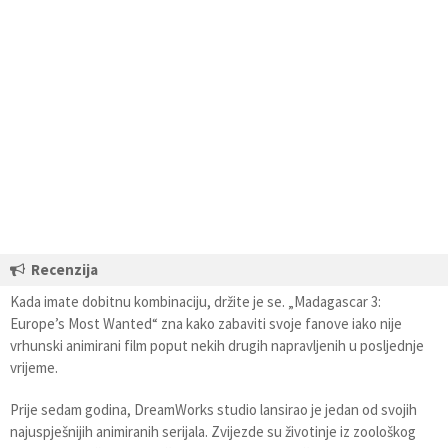
Recenzija
Kada imate dobitnu kombinaciju, držite je se. „Madagascar 3:
Europe’s Most Wanted“ zna kako zabaviti svoje fanove iako nije
vrhunski animirani film poput nekih drugih napravljenih u posljednje
vrijeme.
Prije sedam godina, DreamWorks studio lansirao je jedan od svojih
najuspješnijih animiranih serijala. Zvijezde su životinje iz zoološkog