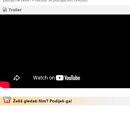
Trailer
Želiš gledati film? Podijeli ga!