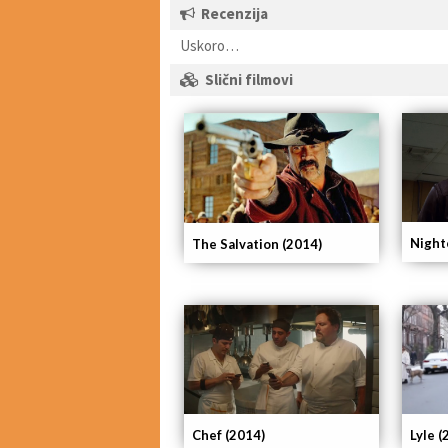
Recenzija
Uskoro…
Slični filmovi
Night
The Salvation (2014)
Chef (2014)
Lyle (