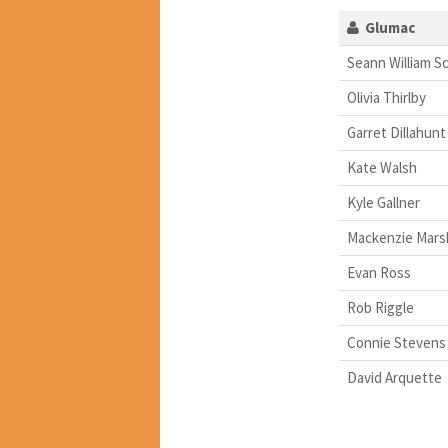
Glumac
Seann William S
Olivia Thirlby
Garret Dillahunt
Kate Walsh
Kyle Gallner
Mackenzie Mars
Evan Ross
Rob Riggle
Connie Stevens
David Arquette