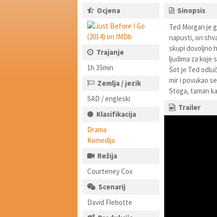
Ocjena
Sinopsis
Ted Morgan je g
napusti, on shva
skupi dovoljno hr
Trajanje
ljudima za koje 
1h 35min
Šot je Ted odluč
mir i povukao se
Zemlja / jezik
Stoga, taman kad
SAD / engleski
Trailer
Klasifikacija
Drama
Komedija
Režija
Courteney Cox
Scenarij
David Flebotte