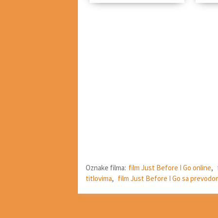
Oznake filma:
film Just Before I Go online
,
titlovima
,
film Just Before I Go sa prevodo