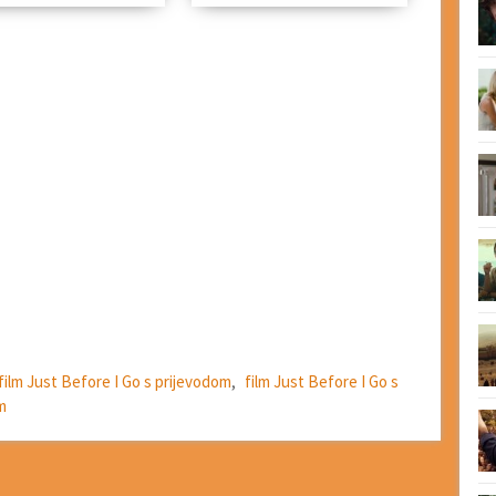
film Just Before I Go s prijevodom
,
film Just Before I Go s
m