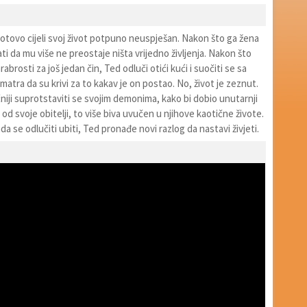
otovo cijeli svoj život potpuno neuspješan. Nakon što ga žena
ti da mu više ne preostaje ništa vrijedno življenja. Nakon što
abrosti za još jedan čin, Ted odluči otići kući i suočiti se sa
smatra da su krivi za to kakav je on postao. No, život je zeznut.
niji suprotstaviti se svojim demonima, kako bi dobio unutarnji
 od svoje obitelji, to više biva uvučen u njihove kaotične živote.
a se odlučiti ubiti, Ted pronađe novi razlog da nastavi živjeti.