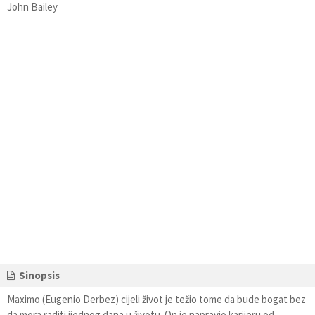
John Bailey
Sinopsis
Maximo (Eugenio Derbez) cijeli život je težio tome da bude bogat bez
da mora raditi ijednog dana u životu. On je napravio karijeru od