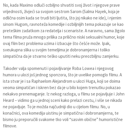
No, kada Maximo odluči ozbiljno shvatiti svoj život i njegove prave
vrijednosti, živjeći sa svojom sestrom Sarom (Salma Hayek, koja je
odlična osim kada se trudi biti ljutita, što joj nikako ne ide), i njenim
sinom Hugom, ravnoteža komedije i ozbiljnijih tema pokazuje se kao
preteškim zadatkom za redatelja i scenariste. A naravno, sama žigolo
tema filma pruža mnogo prilika za prilično niski seksualni humor, koje
ovaj film bez problema uzima i izbacuje što češće može. Ipak,
sveukupna slika u svojim temeljima je dobronamjerna i toliko
simpatična da je stvarno teško uputiti neku preozbiljnu zamjerku.
Također valja spomenuti i pojavljivanje Roba Lowea i njegovog
humora u ulozi još jednog sponzora, što je uvelike pomoglo filmu. A
ista stvar je i sa Raphaelom Alejandrom u ulozi Huga, koji se doima
veoma simpatičan i iskren bez da je u bilo kojem trenutku pokazao
nekakvo prenemaganje. Iz nekog razloga, u filmu se pojavljuje i John
Heard – vidimo ga u jednoj sceni kako prelazi cestu, i više se nikada
ne pojavljuje. To je možda najčudniji dio u cijelom filmu. No, u
konačnici, ova komedija uistinu je simpatična i dobronamjerna, te
bismo ju preporučili svakome tko voli “sasvim obične” humoristične
filmove.