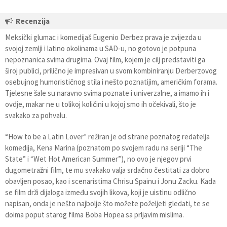
Recenzija
Meksički glumac i komedijaš Eugenio Derbez prava je zvijezda u
svojoj zemlji i latino okolinama u SAD-u, no gotovo je potpuna
nepoznanica svima drugima. Ovaj film, kojem je cilj predstaviti ga
široj publici, prilično je impresivan u svom kombiniranju Derberzovog
osebujnog humorističnog stila i nešto poznatijim, američkim forama.
Tjelesne šale su naravno svima poznate i univerzalne, a imamo ih i
ovdje, makar ne u tolikoj količini u kojoj smo ih očekivali, što je
svakako za pohvalu.
“How to be a Latin Lover” režiran je od strane poznatog redatelja
komedija, Kena Marina (poznatom po svojem radu na seriji “The
State” i “Wet Hot American Summer”), no ovo je njegov prvi
dugometražni film, te mu svakako valja srdačno čestitati za dobro
obavljen posao, kao i scenaristima Chrisu Spainu i Jonu Zacku. Kada
se film drži dijaloga između svojih likova, koji je uistinu odlično
napisan, onda je nešto najbolje što možete poželjeti gledati, te se
doima poput starog filma Boba Hopea sa prljavim mislima.