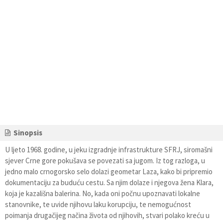
Sinopsis
U ljeto 1968. godine, u jeku izgradnje infrastrukture SFRJ, siromašni
sjever Crne gore pokušava se povezati sa jugom. Iz tog razloga, u
jedno malo crnogorsko selo dolazi geometar Laza, kako bi pripremio
dokumentaciju za buduću cestu. Sa njim dolaze i njegova žena Klara,
koja je kazališna balerina. No, kada oni počnu upoznavati lokalne
stanovnike, te uvide njihovu laku korupciju, te nemogućnost
poimanja drugačijeg načina života od njihovih, stvari polako kreću u