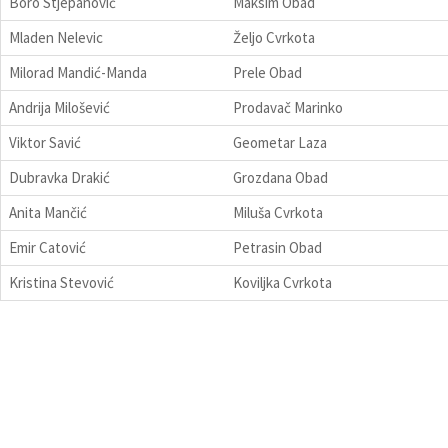
Boro Stjepanović
Maksim Obad
Mladen Nelevic
Željo Cvrkota
Milorad Mandić-Manda
Prele Obad
Andrija Milošević
Prodavač Marinko
Viktor Savić
Geometar Laza
Dubravka Drakić
Grozdana Obad
Anita Mančić
Miluša Cvrkota
Emir Catović
Petrasin Obad
Kristina Stevović
Koviljka Cvrkota