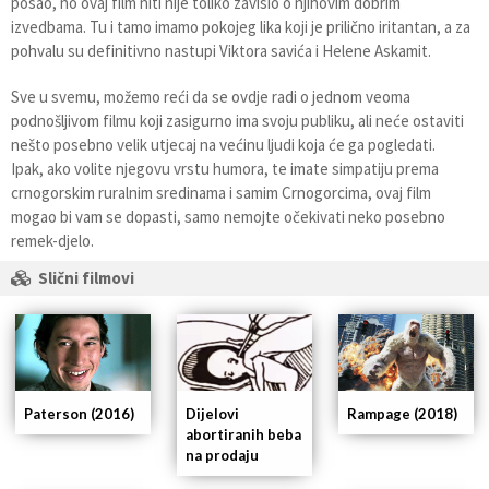
posao, no ovaj film niti nije toliko zavisio o njihovim dobrim
izvedbama. Tu i tamo imamo pokojeg lika koji je prilično iritantan, a za
pohvalu su definitivno nastupi Viktora savića i Helene Askamit.
Sve u svemu, možemo reći da se ovdje radi o jednom veoma
podnošljivom filmu koji zasigurno ima svoju publiku, ali neće ostaviti
nešto posebno velik utjecaj na većinu ljudi koja će ga pogledati.
Ipak, ako volite njegovu vrstu humora, te imate simpatiju prema
crnogorskim ruralnim sredinama i samim Crnogorcima, ovaj film
mogao bi vam se dopasti, samo nemojte očekivati neko posebno
remek-djelo.
Slični filmovi
Paterson (2016)
Dijelovi
Rampage (2018)
abortiranih beba
na prodaju