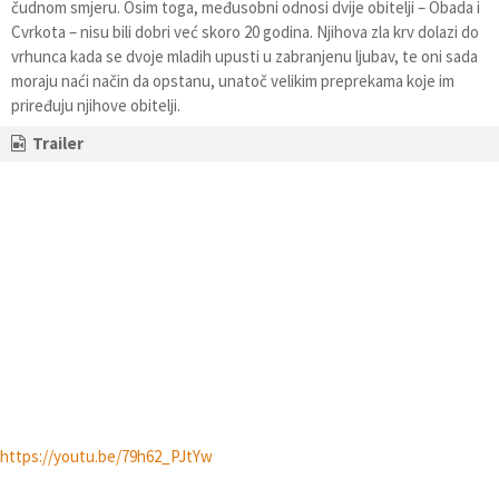
čudnom smjeru. Osim toga, međusobni odnosi dvije obitelji – Obada i
Cvrkota – nisu bili dobri već skoro 20 godina. Njihova zla krv dolazi do
vrhunca kada se dvoje mladih upusti u zabranjenu ljubav, te oni sada
moraju naći način da opstanu, unatoč velikim preprekama koje im
priređuju njihove obitelji.
Trailer
https://youtu.be/79h62_PJtYw