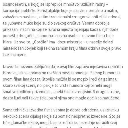
osamdesetih, u kojoj se isprepliće mnoštvo različitih radnji –
korupcija i političko koristuljublje koje je sasvim normalno u malim,
zabačenim nasljima, zatim tradicionalni crnogorski obiteljski odnosi,
te ljubavne muke koje su dio svakog društva. Veoma dobro je
prikazan i način na koji se ruralna mjesta mijenjaju kada u njih dođe
ponešto drugačija, slobodna i naivna osoba – u ovom filmu to je
Klara. Uz sve to, „Gorčilo“ ima i dozu misterije – u naselje dolazi
misteriozan čovjek koji tek na samom kraju filma otkriva svoje pravo
lice i namjere.
Iz uvoda možemo zaključiti da je ovaj film zapravo mješavina različitih
žanrova, iako je primarno uvršten među komedije. Samog humora u
ovom filmu ima dosta, štoviše možda bi se moglo i reći da ga ima u
skoro svakoj sceni, no ipak je to vrsta humora koji bi neki mogli
smatrati prilično prizemnim, a neki čak i uvredljivim. S druge strane,
dosta ljudi voli takve šale, pa bi njima one mogle doći kao naručene.
Sama tehnička izvedba filma veoma je dobro odrađena, uz iznimku
nekoliko scena dijaloga koje su pomalo nespretno izvedene. Što se
tiče glumačke ekipe, mogli bismo reći da su osrednje odradili svoj