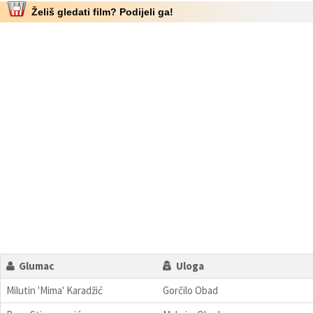
Želiš gledati film? Podijeli ga!
Glumac
Uloga
Milutin 'Mima' Karadžić
Gorčilo Obad