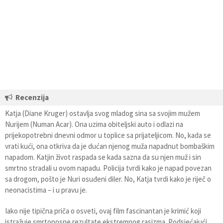
Recenzija
Katja (Diane Kruger) ostavlja svog mladog sina sa svojim mužem
Nurijem (Numan Acar). Ona uzima obiteljski auto i odlazi na
prijekopotrebni dnevni odmor u toplice sa prijateljicom. No, kada se
vrati kući, ona otkriva da je dućan njenog muža napadnut bombaškim
napadom. Katjin život raspada se kada sazna da su njen muž i sin
smrtno stradali u ovom napadu. Policija tvrdi kako je napad povezan
sa drogom, pošto je Nuri osuđeni diler. No, Katja tvrdi kako je riječ o
neonacistima – i u pravu je.
Iako nije tipična priča o osveti, ovaj film fascinantan je krimić koji
istražuje smrtonosne rezultate ekstremnog rasizma. Podsjećajući