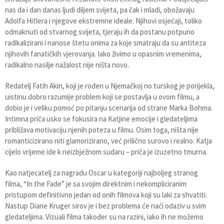
nas da i dan danas ljudi diljem svijeta, pa čak i mladi, obožavaju
Adolfa Hitlera i njegove ekstremne ideale. Njihovi osjećaji, toliko
odmaknuti od stvarnog svijeta, tjeraju ih da postanu potpuno
radikalizirani i nanose štetu onima za koje smatraju da su antiteza
njihovih fanatičkih vjerovanja. Iako živimo u opasnim vremenima,
radikalno nasilje nažalost nije ništa novo.
Redatelj Fatih Akin, koji je rođen u Njemačkoj no turskog je porijekla,
uistinu dobro razumije problem koji se postavlja u ovom filmu, a
dobio je i veliku pomoć po pitanju scenarija od strane Marka Bohma.
Intimna priča usko se fokusira na Katjine emocije i gledateljima
približava motivaciju njenih poteza u filmu. Osim toga, ništa nije
romanticizirano niti glamorizirano, već prilično surovo i realno. Katja
cijelo vrijeme ide k neizbježnom sudaru – priča je izuzetno tmurna.
Kao natjecatelj za nagradu Oscar u kategoriji najboljeg stranog
filma, “In the Fade” je sa svojim direktnim i nekompliciranim
pristupom definitivno jedan od onih filmova koji su laki za shvatiti.
Nastup Diane Kruger sirov je i bez problema će naći odaziv u svim
gledateljima. Vizuali filma također su na razini, iako ih ne možemo