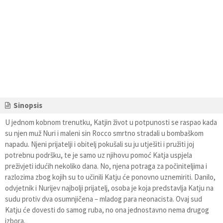
Sinopsis
U jednom kobnom trenutku, Katjin život u potpunosti se raspao kada
su njen muž Nuri i maleni sin Rocco smrtno stradali u bombaškom
napadu. Njeni prijatelji i obitelj pokušali su ju utješiti i pružiti joj
potrebnu podršku, te je samo uz njihovu pomoć Katja uspjela
preživjeti idućih nekoliko dana. No, njena potraga za počiniteljima i
razlozima zbog kojih su to učinili Katju će ponovno uznemiriti. Danilo,
odvjetnik i Nurijev najbolji prijatelj, osoba je koja predstavlja Katju na
sudu protiv dva osumnjičena – mladog para neonacista. Ovaj sud
Katju će dovesti do samog ruba, no ona jednostavno nema drugog
izbora.