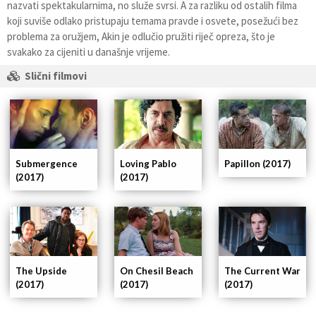
nazvati spektakularnima, no služe svrsi. A za razliku od ostalih filma
koji suviše odlako pristupaju temama pravde i osvete, posežući bez
problema za oružjem, Akin je odlučio pružiti riječ opreza, što je
svakako za cijeniti u današnje vrijeme.
Slični filmovi
Submergence
Loving Pablo
Papillon (2017)
(2017)
(2017)
The Upside
On Chesil Beach
The Current War
(2017)
(2017)
(2017)