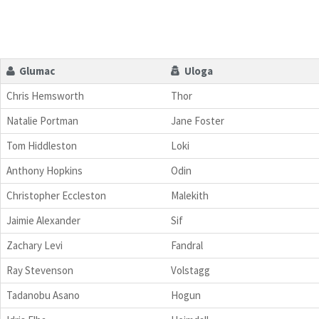
Glumac
Uloga
Chris Hemsworth
Thor
Natalie Portman
Jane Foster
Tom Hiddleston
Loki
Anthony Hopkins
Odin
Christopher Eccleston
Malekith
Jaimie Alexander
Sif
Zachary Levi
Fandral
Ray Stevenson
Volstagg
Tadanobu Asano
Hogun