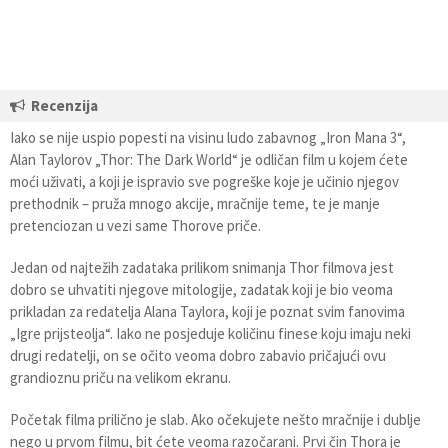
Recenzija
Iako se nije uspio popesti na visinu ludo zabavnog „Iron Mana 3“,
Alan Taylorov „Thor: The Dark World“ je odličan film u kojem ćete
moći uživati, a koji je ispravio sve pogreške koje je učinio njegov
prethodnik – pruža mnogo akcije, mračnije teme, te je manje
pretenciozan u vezi same Thorove priče.
Jedan od najtežih zadataka prilikom snimanja Thor filmova jest
dobro se uhvatiti njegove mitologije, zadatak koji je bio veoma
prikladan za redatelja Alana Taylora, koji je poznat svim fanovima
„Igre prijsteolja“. Iako ne posjeduje količinu finese koju imaju neki
drugi redatelji, on se očito veoma dobro zabavio pričajući ovu
grandioznu priču na velikom ekranu.
Početak filma prilično je slab. Ako očekujete nešto mračnije i dublje
nego u prvom filmu, bit ćete veoma razočarani. Prvi čin Thora je