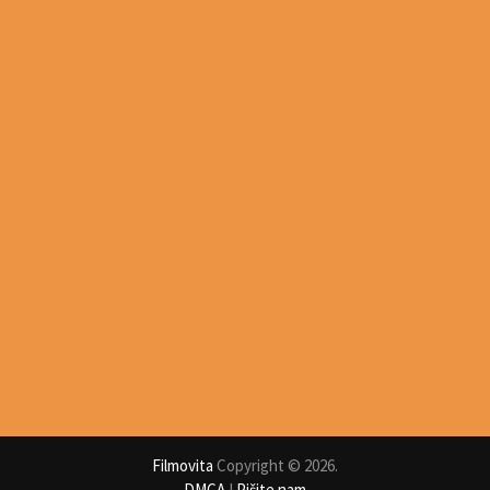
Filmovita
Copyright © 2026.
DMCA
I
Pišite nam