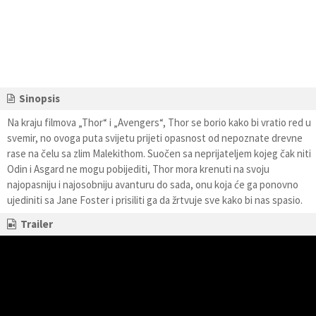
Sinopsis
Na kraju filmova „Thor“ i „Avengers“, Thor se borio kako bi vratio red u
svemir, no ovoga puta svijetu prijeti opasnost od nepoznate drevne
rase na čelu sa zlim Malekithom. Suočen sa neprijateljem kojeg čak niti
Odin i Asgard ne mogu pobijediti, Thor mora krenuti na svoju
najopasniju i najosobniju avanturu do sada, onu koja će ga ponovno
ujediniti sa Jane Foster i prisiliti ga da žrtvuje sve kako bi nas spasio.
Trailer