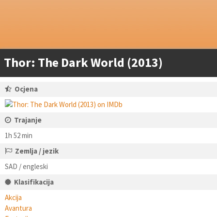
Thor: The Dark World (2013)
Ocjena
Trajanje
1h 52 min
Zemlja / jezik
SAD / engleski
Klasifikacija
Akcija
Avantura