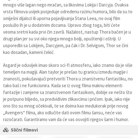
mnogo više lagan nego mračan, sa likovima Lokija i Darcyja. Ovakva
vrsta filmova uvijek posjeduje određenu razinu humora, bilo da su to
smiješni dijalozi ili uporna pojavljivanja Stana Leea, no ovaj film
poslužio ih je u dodatnim dozama. Upravo zbog toga, biti ćete
veoma sretni kada prvi čin završi. Nažalost, nastup Thora bačen je u
drugi plan jer su svi oko njega mnogo bolji, opušteniji i oštriji. U
usporedbi sa Lokijem, Darcyjem, pa čak i Dr. Selvigom, Thor se čini
kao dosadan, kameni čekić.
Asgard je oduvijek imao skoro sci-fi atmosferu, iako znamo da je više
temeljen na magiji. Alan taylor je prešao tu granicu između magije i
znanosti, pokušavajući pretvoriti Thora u znanstvenu fantastiku, no
tako baš i ne funkcionira. Kada se iz ovog filma maknu elementi
fantazije i zamjene sa znanstvenom fantasikom, dobije se nešto što
je potpuno blijedo, sa predvidivim zlikavcima i pričom. Ipak, iako nije
ono što su mnog očekivali, te se doima kao međukorak prije novog
„Avengers“ filma, ako odlučite dati ovom filmu šansu, neće vas
razočarati. Garantiramo vam da će vas osvojiti njegov šarm i humor.
Slični filmovi