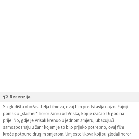
Recenzija
Sa gledišta obožavatelja filmova, ovaj film predstavlja najznačajniji
pomak u „slasher“ horor žanru od Vriska, koji je izašao 16 godina
prije. No, gdje je Vrisak krenuo u jednom smjeru, ubacujući
samospoznaju u žanr kojem je to bilo prijeko potrebno, ovaj film
kreće potpuno drugim smjerom. Umjesto likova koji su gledali horor