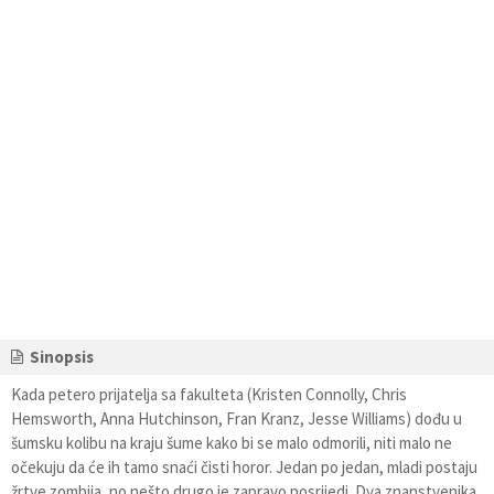
Sinopsis
Kada petero prijatelja sa fakulteta (Kristen Connolly, Chris
Hemsworth, Anna Hutchinson, Fran Kranz, Jesse Williams) dođu u
šumsku kolibu na kraju šume kako bi se malo odmorili, niti malo ne
očekuju da će ih tamo snaći čisti horor. Jedan po jedan, mladi postaju
žrtve zombija, no nešto drugo je zapravo posrijedi. Dva znanstvenika