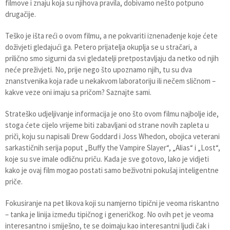
filmove i znaju koja su njihova pravila, dobivamo nešto potpuno
drugačije.
Teško je išta reći o ovom filmu, a ne pokvariti iznenađenje koje ćete
doživjeti gledajući ga. Petero prijatelja okuplja se u stračari, a
prilično smo sigurni da svi gledatelji pretpostavljaju da netko od njih
neće preživjeti. No, prije nego što upoznamo njih, tu su dva
znanstvenika koja rade u nekakvom laboratoriju ili nečem sličnom –
kakve veze oni imaju sa pričom? Saznajte sami.
Strateško udjeljivanje informacija je ono što ovom filmu najbolje ide,
stoga ćete cijelo vrijeme biti zabavljani od strane novih zapleta u
priči, koju su napisali Drew Goddard i Joss Whedon, obojica veterani
sarkastičnih serija poput „Buffy the Vampire Slayer“, „Alias“ i „Lost“,
koje su sve imale odličnu priču. Kada je sve gotovo, lako je vidjeti
kako je ovaj film mogao postati samo beživotni pokušaj inteligentne
priče.
Fokusiranje na pet likova koji su namjerno tipični je veoma riskantno
– tanka je linija između tipičnog i generičkog. No ovih pet je veoma
interesantno i smiješno, te se doimaju kao interesantni ljudi čak i