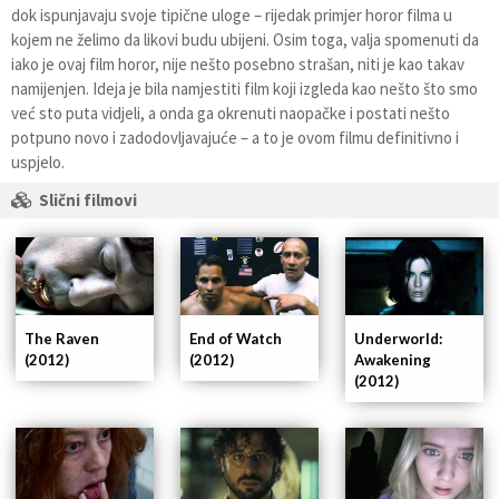
dok ispunjavaju svoje tipične uloge – rijedak primjer horor filma u
kojem ne želimo da likovi budu ubijeni. Osim toga, valja spomenuti da
iako je ovaj film horor, nije nešto posebno strašan, niti je kao takav
namijenjen. Ideja je bila namjestiti film koji izgleda kao nešto što smo
već sto puta vidjeli, a onda ga okrenuti naopačke i postati nešto
potpuno novo i zadodovljavajuće – a to je ovom filmu definitivno i
uspjelo.
Slični filmovi
The Raven
End of Watch
Underworld:
(2012)
(2012)
Awakening
(2012)