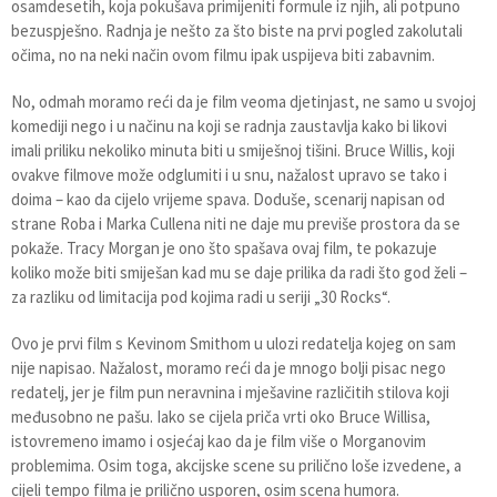
osamdesetih, koja pokušava primijeniti formule iz njih, ali potpuno
bezuspješno. Radnja je nešto za što biste na prvi pogled zakolutali
očima, no na neki način ovom filmu ipak uspijeva biti zabavnim.
No, odmah moramo reći da je film veoma djetinjast, ne samo u svojoj
komediji nego i u načinu na koji se radnja zaustavlja kako bi likovi
imali priliku nekoliko minuta biti u smiješnoj tišini. Bruce Willis, koji
ovakve filmove može odglumiti i u snu, nažalost upravo se tako i
doima – kao da cijelo vrijeme spava. Doduše, scenarij napisan od
strane Roba i Marka Cullena niti ne daje mu previše prostora da se
pokaže. Tracy Morgan je ono što spašava ovaj film, te pokazuje
koliko može biti smiješan kad mu se daje prilika da radi što god želi –
za razliku od limitacija pod kojima radi u seriji „30 Rocks“.
Ovo je prvi film s Kevinom Smithom u ulozi redatelja kojeg on sam
nije napisao. Nažalost, moramo reći da je mnogo bolji pisac nego
redatelj, jer je film pun neravnina i mješavine različitih stilova koji
međusobno ne pašu. Iako se cijela priča vrti oko Bruce Willisa,
istovremeno imamo i osjećaj kao da je film više o Morganovim
problemima. Osim toga, akcijske scene su prilično loše izvedene, a
cijeli tempo filma je prilično usporen, osim scena humora.