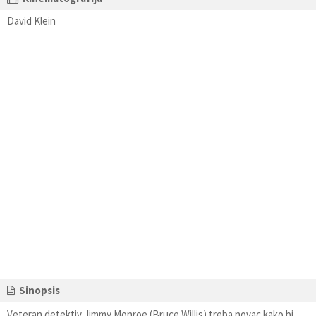
David Klein
Sinopsis
Veteran detektiv Jimmy Monroe (Bruce Willis) treba novac kako bi