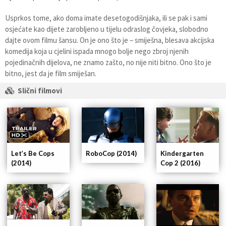
Usprkos tome, ako doma imate desetogodišnjaka, ili se pak i sami
osjećate kao dijete zarobljeno u tijelu odraslog čovjeka, slobodno
dajte ovom filmu šansu. On je ono što je – smiješna, blesava akcijska
komedija koja u cjelini ispada mnogo bolje nego zbroj njenih
pojedinačnih dijelova, ne znamo zašto, no nije niti bitno. Ono što je
bitno, jest da je film smiješan.
Slični filmovi
RoboCop (2014)
Kindergarten
Let’s Be Cops
Cop 2 (2016)
(2014)