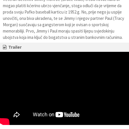
mogao platiti kćerino ubrzo vjenčanje, stoga odluči da je vrijeme da
proda svoju Pafko baseball karticu iz 1952.g. No, prije nego ju uspije
unovčiti, ona biva ukradena, te se Jimmy i njegov partner Paul (Tracy
Morgan) suočavaju sa gangsterom koji je ovisan o sportskoj
memorabiliji. Prvo, Jimmy i Paul moraju spasiti lijepu svjedokinju
ubojstva koja ima ključ do bogatstva u stranim bankovnim računima.
Trailer