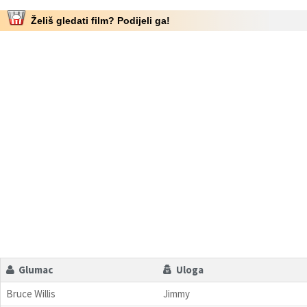
Želiš gledati film? Podijeli ga!
Glumac
Uloga
Bruce Willis
Jimmy