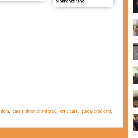
Sinkronizirano
vodom
,
cars sinkronizirani crtić
,
crtić cars
,
gledaj crtić cars
,