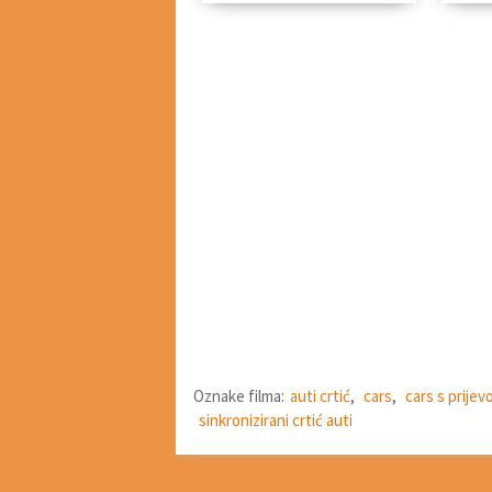
Oznake filma:
auti crtić
,
cars
,
cars s prije
sinkronizirani crtić auti