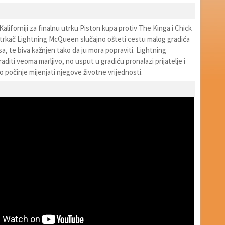
aliforniji za finalnu utrku Piston kupa protiv The Kinga i Chick
 trkač Lightning McQueen slučajno ošteti cestu malog gradića
a, te biva kažnjen tako da ju mora popraviti. Lightning
iti veoma marljivo, no usput u gradiću pronalazi prijatelje i
ko počinje mijenjati njegove životne vrijednosti.