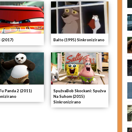
3 (2017)
Balto (1995) Sinkronizirano
Fu Panda 2 (2011)
SpužvaBob Skockani: Spužva
onizirano
Na Suhom (2015)
Sinkronizirano