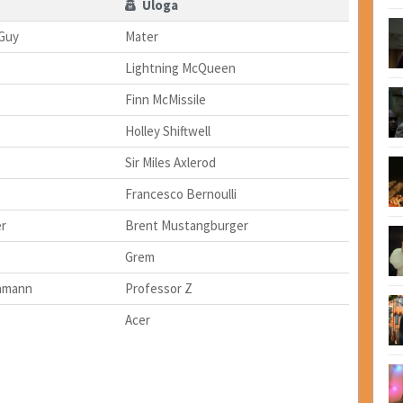
Uloga
 Guy
Mater
Lightning McQueen
Finn McMissile
Holley Shiftwell
Sir Miles Axlerod
Francesco Bernoulli
r
Brent Mustangburger
Grem
hmann
Professor Z
Acer