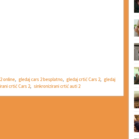
 2 online
,
gledaj cars 2 besplatno
,
gledaj crtić Cars 2
,
gledaj
rani crtić Cars 2
,
sinkronizirani crtić auti 2