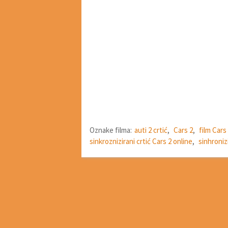
Oznake filma:
auti 2 crtić
,
Cars 2
,
film Cars
sinkroznizirani crtić Cars 2 online
,
sinhronizi