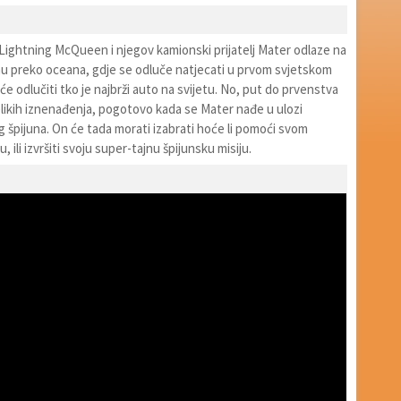
 Lightning McQueen i njegov kamionski prijatelj Mater odlaze na
u preko oceana, gdje se odluče natjecati u prvom svjetskom
 će odlučiti tko je najbrži auto na svijetu. No, put do prvenstva
elikih iznenađenja, pogotovo kada se Mater nađe u ulozi
 špijuna. On će tada morati izabrati hoće li pomoći svom
u, ili izvršiti svoju super-tajnu špijunsku misiju.