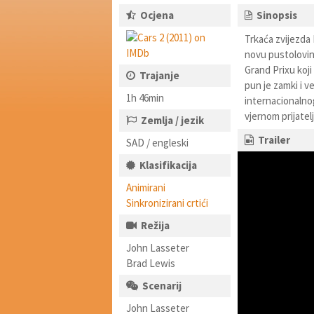
Ocjena
Sinopsis
Trkaća zvijezda
novu pustolovin
Grand Prixu koji
Trajanje
pun je zamki i v
1h 46min
internacionalnog
vjernom prijatelj
Zemlja / jezik
Trailer
SAD / engleski
Klasifikacija
Animirani
Sinkronizirani crtići
Režija
John Lasseter
Brad Lewis
Scenarij
John Lasseter