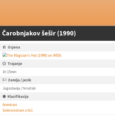
Čarobnjakov šešir (1990)
Ocjena
Trajanje
1h 15min
Zemlja / jezik
Jugoslavija / hrvatski
Klasifikacija
Animirani
Sinkronizirani crtići