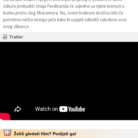
odluče probuditi zmaja Ferdinanda te zajedno sa njime krenuti u
borbu protiv zlog Mrazomora. No, ovom hrabrom društvu biti će
potrebno nešto mnogo jače kako bi uspjeli odlediti zaleđeno srce
ovog zlikavca.
Trailer
Želiš gledati film? Podijeli ga!