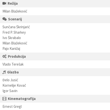
Režija
Milan Blažeković
Scenarij
Sunčana Škrinjarić
Fred P. Sharkey
Ivo Škrabalo
Milan Blažeković
Pajo Kanižaj
Produkcija
Vlado Terešak
Glazba
Đelo Jusić
Kornelije Kovač
Igor Savin
Kinematografija
Ernest Gregl