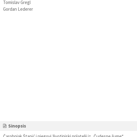
Tomislav Gregl
Gordan Lederer
Sinopsis
Čarobnjak Štapić i njegovi životinjski prijatelji iz „Čudesne šume“