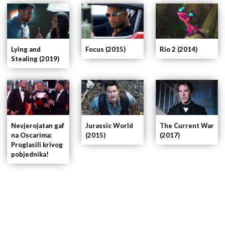
Focus (2015)
Lying and
Rio 2 (2014)
Stealing (2019)
Jurassic World
Nevjerojatan gaf
The Current War
(2015)
na Oscarima:
(2017)
Proglasili krivog
pobjednika!