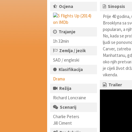
Ocjena
Sinopsis
Prije 40 godina,
Brooklyna sa sv
popularan, a nji
Trajanje
No, kada se pro
1h 32min
ljudi se ponovno
Carver, zatreba 
Zemlja / jezik
Manhattanu, gdje
SAD / engleski
oko njih pretvara
je cijeli život d
Klasifikacija
vikenda.
Drama
Trailer
Režija
Richard Loncraine
Scenarij
Charlie Peters
Jill Ciment