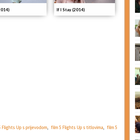
If I Stay (2014)
2014)
5 Flights Up s prijevodom
,
film 5 Flights Up s titlovima
,
film 5