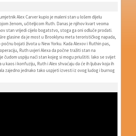
 umjetnik Alex Carver kupio je maleni stan u lošem dijelu
ojom ženom, učiteljicom Ruth. Danas je njihov kvart veoma
hov stan vrijedi cijelo bogatstvo, stoga ga oni odluče prodati.
šire glasine da je most u Brooklynu meta terorističkog napada,
 počnu bojati života u New Yorku. Kada Alexov i Ruthin pas,
operaciju, Ruth uvjeri Alexa da počne tražiti stan na
 čudom uspiju naći stan kojeg si mogu priuštiti. Iako se svijet
 u kaos i konfuziju, Ruth i Alex shvaćaju da će ih ljubav koja ih
ržala zajedno jednako tako uspjeti izvesti iz ovog ludog i burnog