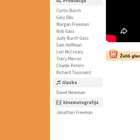
Produkcija
Curtis Burch
Gary Ellis
Morgan Freeman
Bob Gass
Judy Burch Gass
Sam Hoffman
Lori McCreary
Želiš gled
Tracy Mercer
Charlie Peters
Richard Toussaint
Glazba
David Newman
Kinematografija
Jonathan Freeman