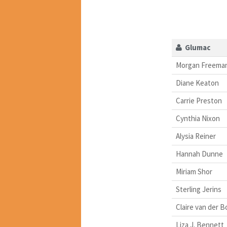
Glumac
Morgan Freema
Diane Keaton
Carrie Preston
Cynthia Nixon
Alysia Reiner
Hannah Dunne
Miriam Shor
Sterling Jerins
Claire van der 
Liza J. Bennett