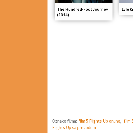
The Hundred-Foot Journey
Lyle (
(2014)
Oznake filma:
film 5 Flights Up online
,
film 
Flights Up sa prevodom