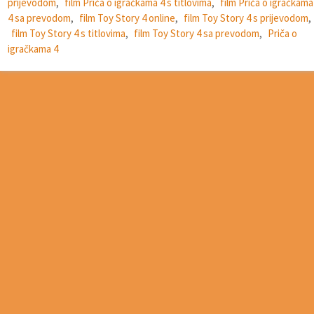
prijevodom
,
film Priča o igračkama 4 s titlovima
,
film Priča o igračkama
4 sa prevodom
,
film Toy Story 4 online
,
film Toy Story 4 s prijevodom
,
film Toy Story 4 s titlovima
,
film Toy Story 4 sa prevodom
,
Priča o
igračkama 4