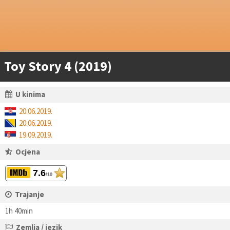
Toy Story 4 (2019)
U kinima
20.06.2019.
20.06.2019.
19.09.2019.
Ocjena
7.6
/10
Trajanje
1h 40min
Zemlja / jezik