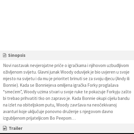
Sinopsis
Novi nastavak nevjerojatne priče o igračkama i njihovom uzbudljivom
oživljenom svijetu. Glavni junak Woody oduvijek je bio uvjeren u svoje
mjesto na svijetu i da mu je prioritet brinuti se za svoju djecu (Andy ili
Bonnie). Kada se Bonniejeva omiljena igračka Forky proglašava
“smećem”, Woody uzima stvari u svoje ruke te pokazuje Forkyju zašto
bi trebao prihvatiti tko on zapravo je. Kada Bonnie okupi cijelu bandu
na izlet na obiteljskom putu, Woody završava na neočekivanoj
avanturi koje uključuje ponovno druženje s njegovom davno
izgubljenom prijateljicom Bo Peepom…
Trailer