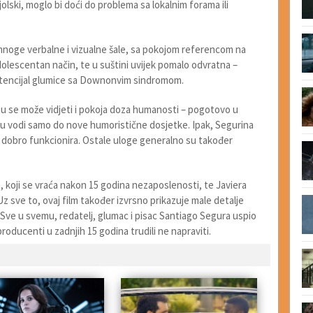
olski, moglo bi doći do problema sa lokalnim forama ili
mnoge verbalne i vizualne šale, sa pokojom referencom na
dolescentan način, te u suštini uvijek pomalo odvratna –
 potencijal glumice sa Downonvim sindromom.
mu se može vidjeti i pokoja doza humanosti – pogotovo u
u vodi samo do nove humoristične dosjetke. Ipak, Segurina
 dobro funkcionira. Ostale uloge generalno su također
a, koji se vraća nakon 15 godina nezaposlenosti, te Javiera
Uz sve to, ovaj film također izvrsno prikazuje male detalje
. Sve u svemu, redatelj, glumac i pisac Santiago Segura uspio
producenti u zadnjih 15 godina trudili ne napraviti.