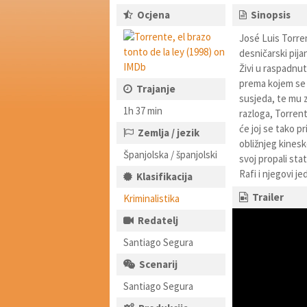
Ocjena
Sinopsis
José Luis Torren
desničarski pijan
Živi u raspadnut
prema kojem se o
Trajanje
susjeda, te mu 
1h 37 min
razloga, Torrent
će joj se tako p
Zemlja / jezik
obližnjeg kinesko
Španjolska / španjolski
svoj propali stat
Rafi i njegovi je
Klasifikacija
Trailer
Kriminalistika
Redatelj
Santiago Segura
Scenarij
Santiago Segura