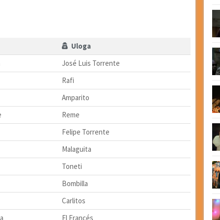
Uloga
a
José Luis Torrente
Rafi
Amparito
e
Reme
Felipe Torrente
Malaguita
Toneti
Bombilla
Carlitos
a
El Francés