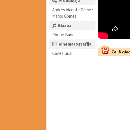
Produkcija
Andrés Vicente Gómez
Marco Gómez
Glazba
Roque Baños
Kinematografija
Želiš gled
Carles Gusi