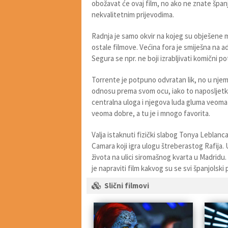
obožavat će ovaj film, no ako ne znate španj
nekvalitetnim prijevodima.
Radnja je samo okvir na kojeg su obješene 
ostale filmove. Većina fora je smiješna na a
Segura se npr. ne boji izrabljivati komični
Torrente je potpuno odvratan lik, no u nje
odnosu prema svom ocu, iako to naposljetk
centralna uloga i njegova luda gluma veoma
veoma dobre, a tu je i mnogo favorita.
Valja istaknuti fizički slabog Tonya Leblanc
Camara koji igra ulogu štreberastog Rafija. 
života na ulici siromašnog kvarta u Madridu
je napraviti film kakvog su se svi španjolski 
Slični filmovi