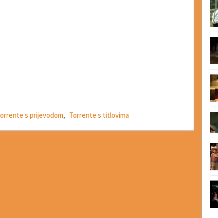
orrente s prijevodom
,
Torrente s titlovima