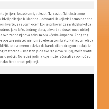
te je lijeni, bezobrazni, seksistički, rasistički, ekstremno
i bivši policajac iz Madrida – odvratni lik koji misli samo na sebe.
om kvartu, sa svojim ocem koji je prikovan za invalidska kolica i
dnosi jako loše. Jednog dana, u kvart se doseli nova obitelj
za oko zapne njihova seksi mlađa kćerka Amparito. Zbog tog
e postaje prijatelj njenom štreberastom bratu Rafiju, u nadi da
ribližiti. Istovremeno otkriva da banda dilera drogom posluje iz
g restorana – svjestan je da ako riješi ovaj slučaj, može vratiti
us u policiji. No jedini ljudi na koje može računati za pomoć su
dnako štreberasti prijatelji.