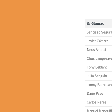
Glumac
Santiago Segur
Javier Cámara
Neus Asensi
Chus Lampreav
Tony Leblanc
Julio Sanjuán
Jimmy Barnatán
Darío Paso
Carlos Perea
Manuel Manquiñ