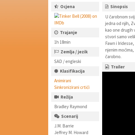
Ocjena
Sinopsis
U čarobnom svije
jedna od njih, Z
kao one drugih 
Trajanje
stvori samo veli
1h 18min
Fawn i Iridesse,
njenim moćima, t
Zemlja / jezik
čarobno.
SAD / engleski
Trailer
Klasifikacija
Animirani
Sinkronizirani crtići
Režija
Bradley Raymond
Scenarij
J.M. Barrie
Jeffrey M. Howard