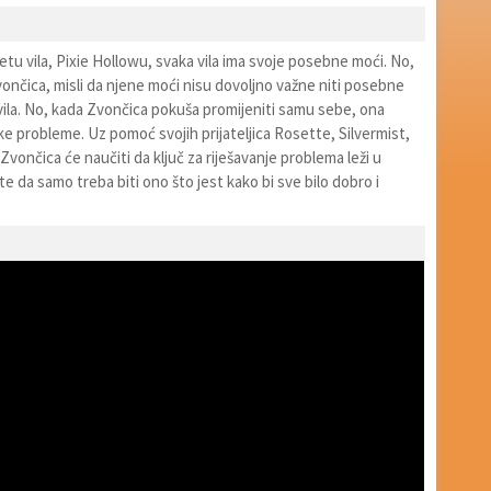
tu vila, Pixie Hollowu, svaka vila ima svoje posebne moći. No,
vončica, misli da njene moći nisu dovoljno važne niti posebne
vila. No, kada Zvončica pokuša promijeniti samu sebe, ona
ke probleme. Uz pomoć svojih prijateljica Rosette, Silvermist,
 Zvončica će naučiti da ključ za riješavanje problema leži u
e da samo treba biti ono što jest kako bi sve bilo dobro i