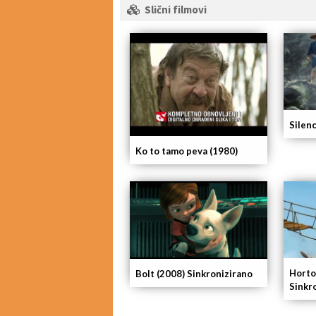
Slični filmovi
Silen
Ko to tamo peva (1980)
Horto
Bolt (2008) Sinkronizirano
Sinkr