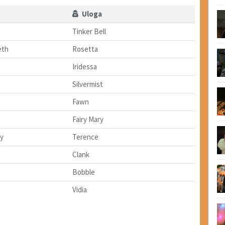
Uloga
Tinker Bell
eth
Rosetta
Iridessa
Silvermist
Fawn
Fairy Mary
y
Terence
Clank
Bobble
Vidia