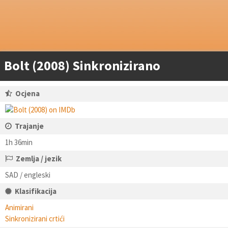
Bolt (2008) Sinkronizirano
Ocjena
Trajanje
1h 36min
Zemlja / jezik
SAD / engleski
Klasifikacija
Animirani
Sinkronizirani crtići