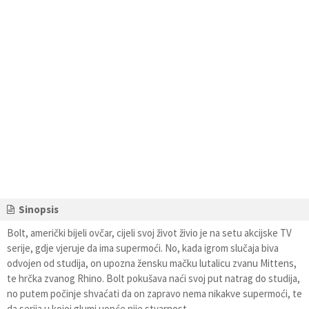
Sinopsis
Bolt, američki bijeli ovčar, cijeli svoj život živio je na setu akcijske TV
serije, gdje vjeruje da ima supermoći. No, kada igrom slučaja biva
odvojen od studija, on upozna žensku mačku lutalicu zvanu Mittens,
te hrčka zvanog Rhino. Bolt pokušava naći svoj put natrag do studija,
no putem počinje shvaćati da on zapravo nema nikakve supermoći, te
da serija u kojoj glumi uopće nije stvarnost.