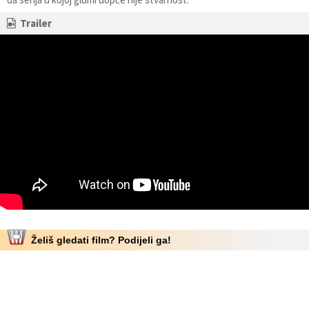
Trailer
Želiš gledati film? Podijeli ga!