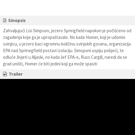
Sinopsis
Zahvaljujući Lisi Simpson, jezero Springfield napokon je počišćeno od
zagađenja koje ga je upropaštavalo. No kada Homer, koji je udomio
svinjicu, u jezero baci ogromnu količinu svinjskih govana, organizacija
EPA nad Sprinegfield postavi izolaciju. Simsponi uspiju pobjeći, te
odluče živjeti u Aljaski, no kada šef EPA-e, Russ Cargill, naredi da se
grad uništi, Homer će biti jedini koji ga može spasiti
Trailer