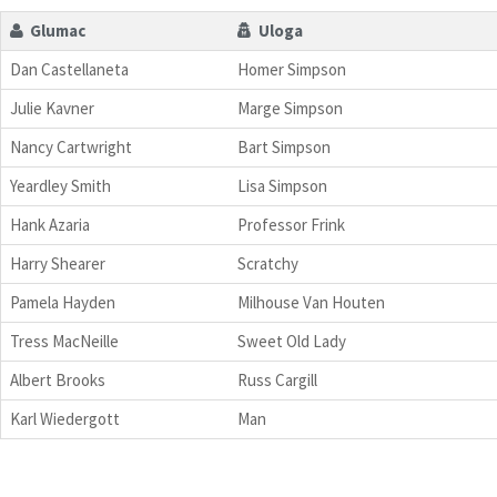
Glumac
Uloga
Dan Castellaneta
Homer Simpson
Julie Kavner
Marge Simpson
Nancy Cartwright
Bart Simpson
Yeardley Smith
Lisa Simpson
Hank Azaria
Professor Frink
Harry Shearer
Scratchy
Pamela Hayden
Milhouse Van Houten
Tress MacNeille
Sweet Old Lady
Albert Brooks
Russ Cargill
Karl Wiedergott
Man