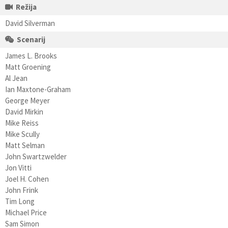
Režija
David Silverman
Scenarij
James L. Brooks
Matt Groening
Al Jean
Ian Maxtone-Graham
George Meyer
David Mirkin
Mike Reiss
Mike Scully
Matt Selman
John Swartzwelder
Jon Vitti
Joel H. Cohen
John Frink
Tim Long
Michael Price
Sam Simon