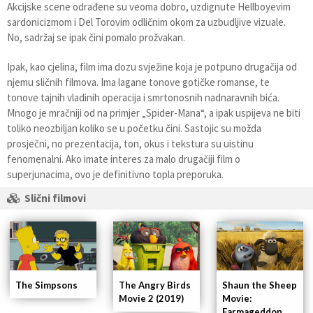
Akcijske scene odrađene su veoma dobro, uzdignute Hellboyevim
sardonicizmom i Del Torovim odličnim okom za uzbudljive vizuale.
No, sadržaj se ipak čini pomalo prožvakan.
Ipak, kao cjelina, film ima dozu svježine koja je potpuno drugačija od
njemu sličnih filmova. Ima lagane tonove gotičke romanse, te
tonove tajnih vladinih operacija i smrtonosnih nadnaravnih bića.
Mnogo je mračniji od na primjer „Spider-Mana“, a ipak uspijeva ne biti
toliko neozbiljan koliko se u početku čini. Sastojic su možda
prosječni, no prezentacija, ton, okus i tekstura su uistinu
fenomenalni. Ako imate interes za malo drugačiji film o
superjunacima, ovo je definitivno topla preporuka.
Slični filmovi
The Simpsons
The Angry Birds
Shaun the Sheep
Movie 2 (2019)
Movie:
Farmageddon