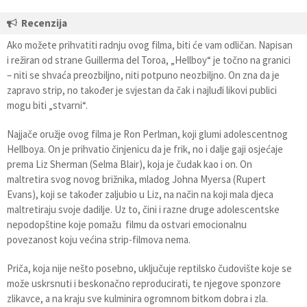
Recenzija
Ako možete prihvatiti radnju ovog filma, biti će vam odličan. Napisan
i režiran od strane Guillerma del Toroa, „Hellboy“ je točno na granici
– niti se shvaća preozbiljno, niti potpuno neozbiljno. On zna da je
zapravo strip, no također je svjestan da čak i najluđi likovi publici
mogu biti „stvarni“.
Najjače oružje ovog filma je Ron Perlman, koji glumi adolescentnog
Hellboya. On je prihvatio činjenicu da je frik, no i dalje gaji osjećaje
prema Liz Sherman (Selma Blair), koja je čudak kao i on. On
maltretira svog novog brižnika, mladog Johna Myersa (Rupert
Evans), koji se također zaljubio u Liz, na način na koji mala djeca
maltretiraju svoje dadilje. Uz to, čini i razne druge adolescentske
nepodopštine koje pomažu filmu da ostvari emocionalnu
povezanost koju većina strip-filmova nema.
Priča, koja nije nešto posebno, uključuje reptilsko čudovište koje se
može uskrsnuti i beskonačno reproducirati, te njegove sponzore
zlikavce, a na kraju sve kulminira ogromnom bitkom dobra i zla.