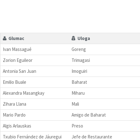
Glumac
Uloga
Ivan Massagué
Goreng
Zorion Eguileor
Trimagasi
Antonia San Juan
Imoguiri
Emilio Buale
Baharat
Alexandra Masangkay
Miharu
Zihara Llana
Mali
Mario Pardo
Amigo de Baharat
Algis Arlauskas
Preso
Txubio Fernández de Jáuregui
Jefe de Restaurante