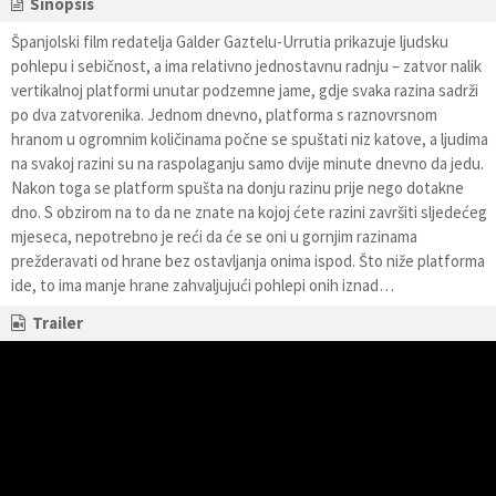
Sinopsis
Španjolski film redatelja Galder Gaztelu-Urrutia prikazuje ljudsku
pohlepu i sebičnost, a ima relativno jednostavnu radnju – zatvor nalik
vertikalnoj platformi unutar podzemne jame, gdje svaka razina sadrži
po dva zatvorenika. Jednom dnevno, platforma s raznovrsnom
hranom u ogromnim količinama počne se spuštati niz katove, a ljudima
na svakoj razini su na raspolaganju samo dvije minute dnevno da jedu.
Nakon toga se platform spušta na donju razinu prije nego dotakne
dno. S obzirom na to da ne znate na kojoj ćete razini završiti sljedećeg
mjeseca, nepotrebno je reći da će se oni u gornjim razinama
prežderavati od hrane bez ostavljanja onima ispod. Što niže platforma
ide, to ima manje hrane zahvaljujući pohlepi onih iznad…
Trailer