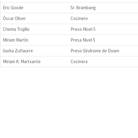
Eric Goode
Sr. Brambang
Óscar Oliver
Cocinero
Chema Trujillo
Preso Nivel 5
Miriam Martín
Presa Nivel 5
Gorka Zufiaurre
Preso Síndrome de Down
Miriam K. Martxante
Cocinera