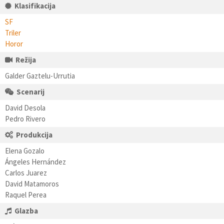
Klasifikacija
SF
Triler
Horor
Režija
Galder Gaztelu-Urrutia
Scenarij
David Desola
Pedro Rivero
Produkcija
Elena Gozalo
Ángeles Hernández
Carlos Juarez
David Matamoros
Raquel Perea
Glazba