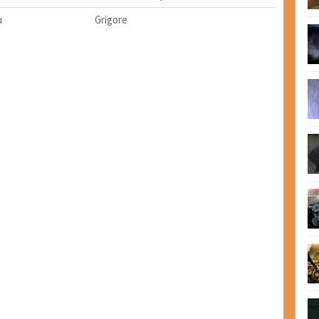
u
Grigore