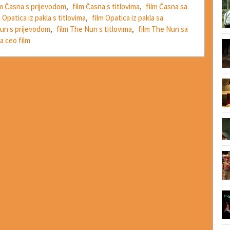
lm Časna s prijevodom
,
film Časna s titlovima
,
film Časna sa
m Opatica iz pakla s titlovima
,
film Opatica iz pakla sa
Nun s prijevodom
,
film The Nun s titlovima
,
film The Nun sa
a ceo film