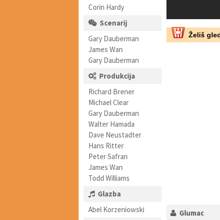
Corin Hardy
Scenarij
Želiš gled
Gary Dauberman
James Wan
Gary Dauberman
Produkcija
Richard Brener
Michael Clear
Gary Dauberman
Walter Hamada
Dave Neustadter
Hans Ritter
Peter Safran
James Wan
Todd Williams
Glazba
Abel Korzeniowski
Glumac