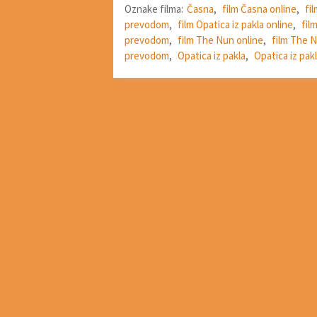
Oznake filma:
Časna
,
film Časna online
,
fi
prevodom
,
film Opatica iz pakla online
,
fil
prevodom
,
film The Nun online
,
film The 
prevodom
,
Opatica iz pakla
,
Opatica iz pakl