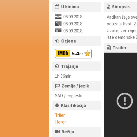
U kinima
Sinopsis
06.09.2018.
Vatikan šalje sv
06.09.2018.
oduzela život. Z
živote, već i vj
06.09.2018.
iste demonske ča
Ocjena
Trailer
5.4
/10
Trajanje
1h 36min
Zemlja / jezik
SAD / engleski
Klasifikacija
Triler
Horor
Režija