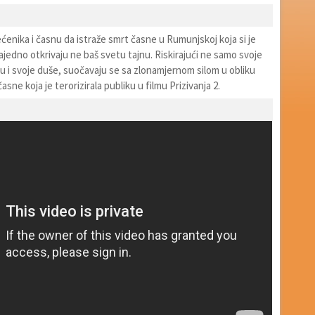
ećenika i časnu da istraže smrt časne u Rumunjskoj koja si je
ajedno otkrivaju ne baš svetu tajnu. Riskirajući ne samo svoje
eru i svoje duše, suočavaju se sa zlonamjernom silom u obliku
sne koja je terorizirala publiku u filmu Prizivanja 2.