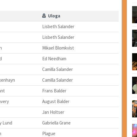
Uloga
Lisbeth Salander
Lisbeth Salander
n
Mikael Blomkvist
d
Ed Needham
Camilla Salander
lkenhayn
Camilla Salander
ant
Frans Balder
nvery
August Balder
Jan Holtser
y Lund
Gabriella Grane
n
Plague