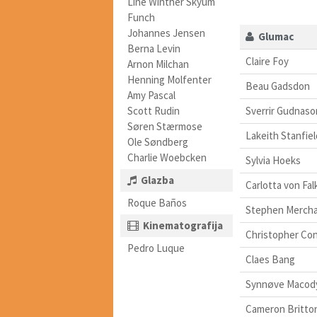
Line Winther Skyum
Funch
Johannes Jensen
Glumac
Berna Levin
Claire Foy
Arnon Milchan
Henning Molfenter
Beau Gadsdon
Amy Pascal
Scott Rudin
Sverrir Gudnaso
Søren Stærmose
Lakeith Stanfiel
Ole Søndberg
Charlie Woebcken
Sylvia Hoeks
Glazba
Carlotta von Fa
Roque Baños
Stephen Merch
Kinematografija
Christopher Co
Pedro Luque
Claes Bang
Synnøve Macod
Cameron Britto