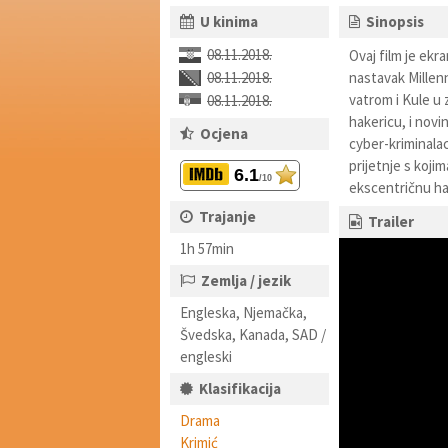
U kinima
Sinopsis
08.11.2018.
Ovaj film je ekr
08.11.2018.
nastavak Millenn
vatrom i Kule u 
08.11.2018.
hakericu, i novi
Ocjena
cyber-kriminalac
prijetnje s koji
6.1
/10
ekscentričnu ha
Trajanje
Trailer
1h 57min
Zemlja / jezik
Engleska, Njemačka,
Švedska, Kanada, SAD /
engleski
Klasifikacija
Drama
Krimić