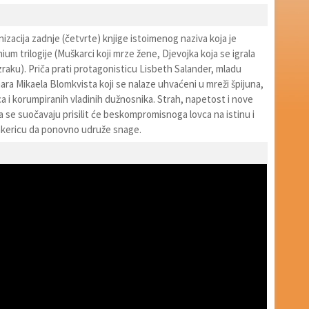
anizacija zadnje (četvrte) knjige istoimenog naziva koja je
ium trilogije (Muškarci koji mrze žene, Djevojka koja se igrala
zraku). Priča prati protagonisticu Lisbeth Salander, mladu
nara Mikaela Blomkvista koji se nalaze uhvaćeni u mreži špijuna,
a i korumpiranih vladinih dužnosnika. Strah, napetost i nove
ma se suočavaju prisilit će beskompromisnoga lovca na istinu i
kericu da ponovno udruže snage.