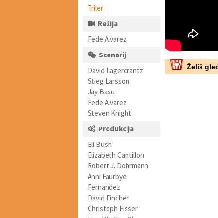
Triler
Režija
Fede Alvarez
Scenarij
Želiš gled
David Lagercrantz
Stieg Larsson
Jay Basu
Fede Alvarez
Steven Knight
Produkcija
Eli Bush
Elizabeth Cantillon
Robert J. Dohrmann
Anni Faurbye
Fernandez
David Fincher
Christoph Fisser