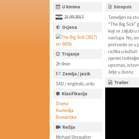
U kinima
Sinopsis
21.09.2017.
Temeljen na stv
“The Big Sick” g
Ocjena
koji se zaljubi 
nastupa. No, ono
pretvorilo se u 
razlika u kultur
Trajanje
njenim roditelji
2h 0min
upoznao, istovre
želje u životu.
Zemlja / jezik
Trailer
SAD / engleski, urdu
Klasifikacija
Drama
Komedija
Romantika
Režija
Michael Showalter