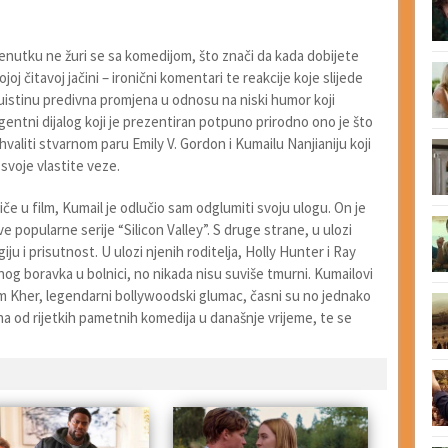
enutku ne žuri se sa komedijom, što znači da kada dobijete
oj čitavoj jačini – ironični komentari te reakcije koje slijede
istinu predivna promjena u odnosu na niski humor koji
igentni dijalog koji je prezentiran potpuno prirodno ono je što
ahvaliti stvarnom paru Emily V. Gordon i Kumailu Nanjianiju koji
 svoje vlastite veze.
če u film, Kumail je odlučio sam odglumiti svoju ulogu. On je
 popularne serije “Silicon Valley”. S druge strane, u ulozi
u i prisutnost. U ulozi njenih roditelja, Holly Hunter i Ray
 boravka u bolnici, no nikada nisu suviše tmurni. Kumailovi
am Kher, legendarni bollywoodski glumac, časni su no jednako
edna od rijetkih pametnih komedija u današnje vrijeme, te se