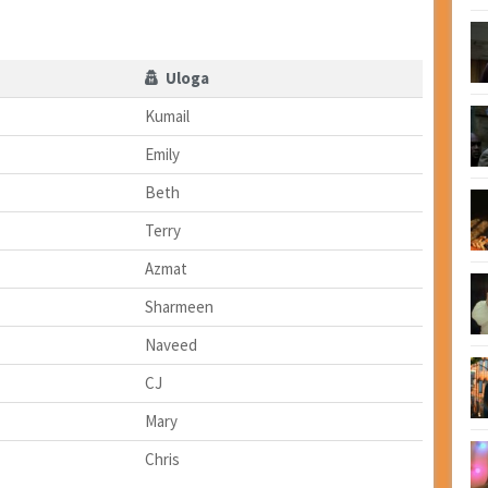
Uloga
Kumail
Emily
Beth
Terry
Azmat
Sharmeen
Naveed
CJ
Mary
Chris