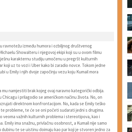
atnu ravnotežu između humora i ozbiljnog društvenog
Michaelu Showalteru i njegovoj ekipi koji su u ovom filmu
miješnu karakternu studiju umočenu u pregršt kulturnih
r koji uz to vozi i Uber kako bi zaradio novce. Tokom jedne
jubi u Emily i njih dvoje započinju vezu koju Kumail mora
u namjestiti brak kojeg ovaj naravno kategorički odbija.
u Chicagu i prilagodio se američkom načinu života. No, on
h uzrujati direktnom konfrontacijom. No, kada se Emily teško
e te probleme, te će se oni početi sudarati jedni s drugima.
ko veoma važnih kulturnih problema i stereotipova, kao i
ma. Emily ima snažnu, privlačnu osobnost, a Kumail nije samo
 dubinu te se uistinu doimaju kao par koji je stvoren jedno za