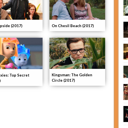
pside (2017)
On Chesil Beach (2017)
Kingsman: The Golden
ixies: Top Secret
Circle (2017)
)