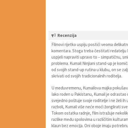
Recenzija
Filmovi rijetko uspiju postići veoma delik
komentara. Stoga treba čestitati redatelju 
uspjeli napraviti upravo to – simpatičnu, s
problema. Kumail Ninjiani stand-up je komiča
od svojih stand-up rutina u klubu, on se zal
skrivati od svojih tradicionalnih roditelja.
U međuvremenu, Kumailova majka pokušava m
Iako rođen u Pakistanu, Kumail je odrastao 
svejedno poštuje svoje roditelje i ne želi i
razboli, Kumail više neće moći žonglirati sv
Tokom ostatka radnje, film istražuje nekoli
razlike među spolovima u različitim kultura
klaun bez emocija. Oni oboje imaju potrebnu