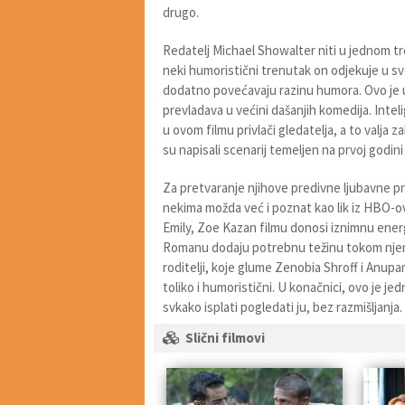
drugo.
Redatelj Michael Showalter niti u jednom tr
neki humoristični trenutak on odjekuje u svoj
dodatno povećavaju razinu humora. Ovo je u
prevladava u većini dašanjih komedija. Intel
u ovom filmu privlači gledatelja, a to valja z
su napisali scenarij temeljen na prvoj godini
Za pretvaranje njihove predivne ljubavne pri
nekima možda već i poznat kao lik iz HBO-ove
Emily, Zoe Kazan filmu donosi iznimnu energij
Romanu dodaju potrebnu težinu tokom njenog
roditelji, koje glume Zenobia Shroff i Anup
toliko i humoristični. U konačnici, ovo je j
svkako isplati pogledati ju, bez razmišljanja.
Slični filmovi