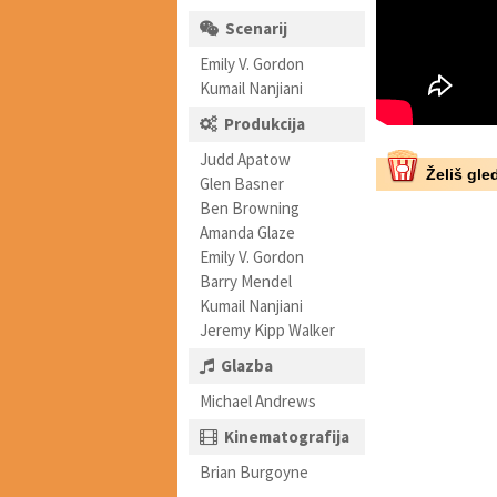
Scenarij
Emily V. Gordon
Kumail Nanjiani
Produkcija
Judd Apatow
Želiš gled
Glen Basner
Ben Browning
Amanda Glaze
Emily V. Gordon
Barry Mendel
Kumail Nanjiani
Jeremy Kipp Walker
Glazba
Michael Andrews
Kinematografija
Brian Burgoyne