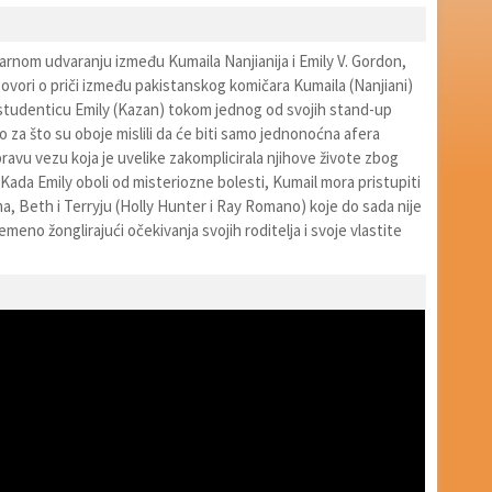
arnom udvaranju između Kumaila Nanjianija i Emily V. Gordon,
ovori o priči između pakistanskog komičara Kumaila (Nanjiani)
u studenticu Emily (Kazan) tokom jednog od svojih stand-up
 za što su oboje mislili da će biti samo jednonoćna afera
pravu vezu koja je uvelike zakomplicirala njihove živote zbog
i. Kada Emily oboli od misteriozne bolesti, Kumail mora pristupiti
ma, Beth i Terryju (Holly Hunter i Ray Romano) koje do sada nije
meno žonglirajući očekivanja svojih roditelja i svoje vlastite